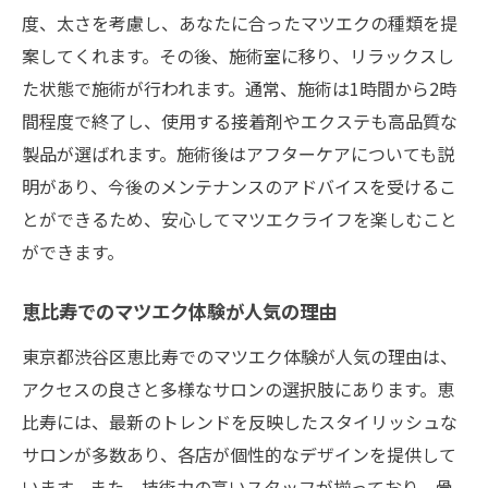
度、太さを考慮し、あなたに合ったマツエクの種類を提
毎日を彩るマツエクで新たな私を見つけよう
案してくれます。その後、施術室に移り、リラックスし
マツエクで毎日が変わる！その秘密とは
た状態で施術が行われます。通常、施術は1時間から2時
新しい自分を発見するためのマツエク活用
間程度で終了し、使用する接着剤やエクステも高品質な
法
製品が選ばれます。施術後はアフターケアについても説
マツエクで彩る日々の生活
明があり、今後のメンテナンスのアドバイスを受けるこ
マツエクで見る新しい私の可能性
とができるため、安心してマツエクライフを楽しむこと
毎日の生活に彩りを与えるマツエクの効果
ができます。
自信を持てるマツエクで魅力的な毎日を
恵比寿でのマツエク体験が人気の理由
東京都渋谷区恵比寿でのマツエク体験が人気の理由は、
アクセスの良さと多様なサロンの選択肢にあります。恵
比寿には、最新のトレンドを反映したスタイリッシュな
サロンが多数あり、各店が個性的なデザインを提供して
います。また、技術力の高いスタッフが揃っており、骨