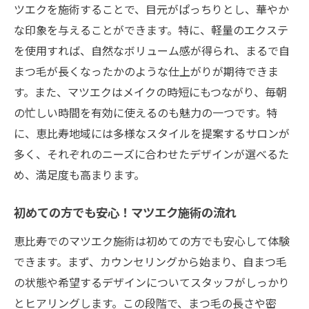
選び
ツエクを施術することで、目元がぱっちりとし、華やか
な印象を与えることができます。特に、軽量のエクステ
洗練されたマツエクでナチュラルな美しさ
を使用すれば、自然なボリューム感が得られ、まるで自
を
まつ毛が長くなったかのような仕上がりが期待できま
自然に見えるマツエクデザインの選ぶコツ
す。また、マツエクはメイクの時短にもつながり、毎朝
プロの技術で叶える自然なマツエク
の忙しい時間を有効に使えるのも魅力の一つです。特
恵比寿で発見！あなたに合うマツエクスタイル
に、恵比寿地域には多様なスタイルを提案するサロンが
恵比寿で見つける自分に合うマツエクスタ
多く、それぞれのニーズに合わせたデザインが選べるた
イル
め、満足度も高まります。
流行のマツエクスタイルを探る
あなたにぴったりのマツエクスタイルを選
初めての方でも安心！マツエク施術の流れ
ぶ方法
恵比寿でのマツエク施術は初めての方でも安心して体験
恵比寿で人気のマツエクスタイルとは
できます。まず、カウンセリングから始まり、自まつ毛
自分らしいマツエクスタイルを見つける
の状態や希望するデザインについてスタッフがしっかり
とヒアリングします。この段階で、まつ毛の長さや密
恵比寿でトライしたいマツエクスタイル