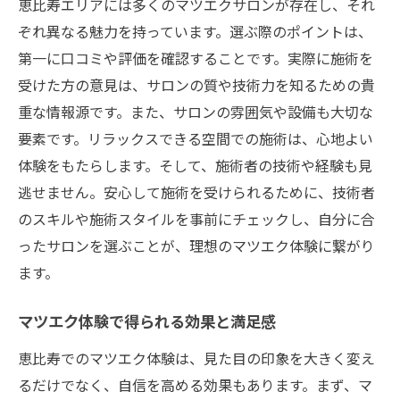
方
恵比寿エリアには多くのマツエクサロンが存在し、それ
ぞれ異なる魅力を持っています。選ぶ際のポイントは、
あなたにぴったりのマツエクデザインを恵
第一に口コミや評価を確認することです。実際に施術を
比寿で
受けた方の意見は、サロンの質や技術力を知るための貴
ユニークなマツエクデザインで新しい自分
重な情報源です。また、サロンの雰囲気や設備も大切な
に
要素です。リラックスできる空間での施術は、心地よい
個性を大切にするマツエクデザインの流行
体験をもたらします。そして、施術者の技術や経験も見
恵比寿で探す個性的なマツエクのトレンド
逃せません。安心して施術を受けられるために、技術者
個性的なまつげデザインで自分らしさを表
のスキルや施術スタイルを事前にチェックし、自分に合
現
ったサロンを選ぶことが、理想のマツエク体験に繋がり
洗練と自然を両立したマツエクデザイン術
ます。
自然で洗練されたマツエクデザインのヒン
ト
マツエク体験で得られる効果と満足感
洗練された印象を与えるマツエクの技法
恵比寿でのマツエク体験は、見た目の印象を大きく変え
自然な仕上がりを追求するためのマツエク
るだけでなく、自信を高める効果もあります。まず、マ