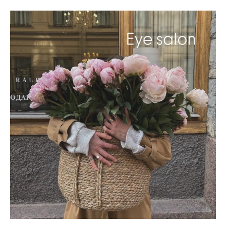
マツエクで目元に輝きを与える秘訣
印象を変えるマツエクのデザイン選び
恵比寿で見つける印象アップのマツエク
目元の印象が変わる！マツエク活用法
日常を彩るマツエクの魅力とは
マツエクで感じる自信と魅力の変化
恵比寿の洗練サロンで見つけるマツエクの魅力
恵比寿のサロンで体験する極上のマツエク
洗練されたサロンでのマツエク施術の特徴
人気の恵比寿サロンで叶えるマツエクデザ
イン
サロン選びで失敗しないためのポイント
恵比寿のサロンが特別な理由とは
洗練されたサロンで得られるマツエクの魅