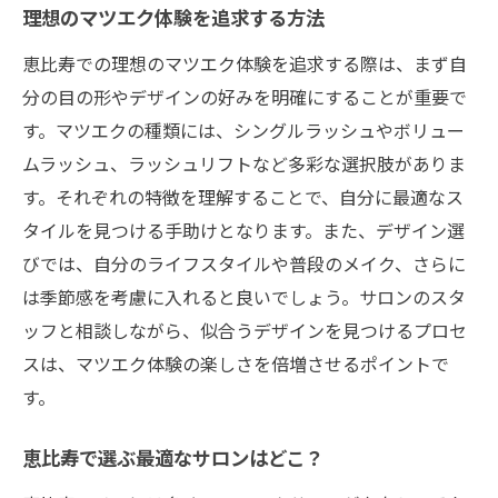
理想のマツエク体験を追求する方法
力
恵比寿での理想のマツエク体験を追求する際は、まず自
マツエク選びのコツとポイントを徹底解説
分の目の形やデザインの好みを明確にすることが重要で
自分に合ったマツエクの見つけ方
す。マツエクの種類には、シングルラッシュやボリュー
選ぶべきマツエクのデザインとその理由
ムラッシュ、ラッシュリフトなど多彩な選択肢がありま
失敗しないマツエク選びのためのチェック
す。それぞれの特徴を理解することで、自分に最適なス
リスト
タイルを見つける手助けとなります。また、デザイン選
プロが教えるマツエク選びの秘訣
びでは、自分のライフスタイルや普段のメイク、さらに
マツエク選びで後悔しないためのアドバイ
は季節感を考慮に入れると良いでしょう。サロンのスタ
ス
ッフと相談しながら、似合うデザインを見つけるプロセ
リピートしたくなるマツエク選びのポイン
スは、マツエク体験の楽しさを倍増させるポイントで
ト
す。
個性を引き立てる恵比寿のマツエクデザイン
恵比寿で選ぶ最適なサロンはどこ？
個性を際立たせるマツエクデザインの選び