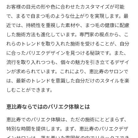
サロンでの日常からの逃避
お客様の目元の形や色に合わせたカスタマイズが可能
パリエクのみでなく心のリフレッシュも
で、まるで自まつ毛のような仕上がりを実現します。最
都会の中の静寂を感じる空間
近では、持続性を重視した素材や、まつ毛の健康に配慮
パリエクがもたらす心の変化
した施術方法も進化しています。専門家の視点から、こ
特別なひとときを過ごすアイデア
れらのトレンドを取り入れた施術を受けることが、自分
に合ったパリエクデザインを見つける秘訣です。また、
恵比寿での休日の過ごし方
流行を取り入れつつも、個々の魅力を引き立てるデザイ
魅力を引き出すパリエクデザインの選び方
ンが求められています。これにより、恵比寿のサロンで
自分の顔立ちに合ったデザイン選び
は、最新のトレンドを意識した自分だけのスタイルを楽
パリエクの長さと太さの違い
しむことができます。
デザインの選び方による印象の違い
パリエク初心者へのアドバイス
恵比寿ならではのパリエク体験とは
季節やイベントに合わせた選び方
恵比寿でのパリエク体験は、ただの施術にとどまらず、
サロンスタッフとのコミュニケーション術
特別な時間を提供します。まず、恵比寿のパリエクデザ
インサロンは、落ち着いた雰囲気の中でリラックスでき