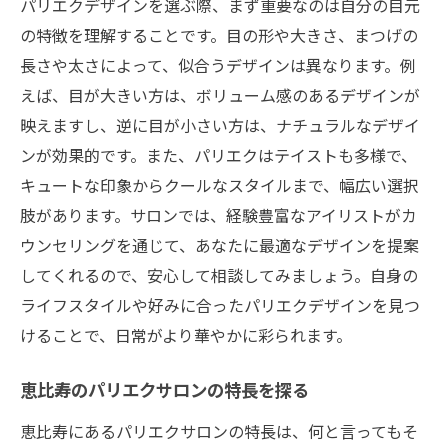
パリエクデザインを選ぶ際、まず重要なのは自分の目元
予約の前に知っておきたいこと
の特徴を理解することです。目の形や大きさ、まつげの
パリエクデザインの秘密を渋谷区恵比寿で明か
長さや太さによって、似合うデザインは異なります。例
す
えば、目が大きい方は、ボリューム感のあるデザインが
パリエクのデザインプロセスを解説
映えますし、逆に目が小さい方は、ナチュラルなデザイ
ンが効果的です。また、パリエクはテイストも多様で、
最新技術を取り入れた施術法
キュートな印象からクールなスタイルまで、幅広い選択
オーダーメイドデザインの魅力
肢があります。サロンでは、経験豊富なアイリストがカ
デザイン選びのカウンセリングポイント
ウンセリングを通じて、あなたに最適なデザインを提案
サロン選びで重視すべきポイント
してくれるので、安心して相談してみましょう。自身の
他では味わえない特別な体験
ライフスタイルや好みに合ったパリエクデザインを見つ
恵比寿のパリエク専門サロンで新しい自分を発
けることで、日常がより華やかに彩られます。
見
パリエクで生まれ変わる理由
恵比寿のパリエクサロンの特長を探る
サロンでの初体験の流れ
恵比寿にあるパリエクサロンの特長は、何と言ってもそ