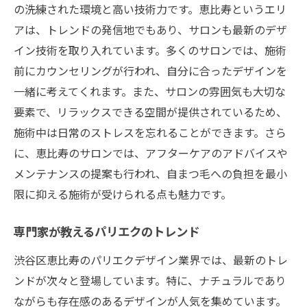
プロフェッショナルによるカウンセリング
の洗練された環境と高い技術力です。恵比寿というエリ
アは、トレンドの発信地でもあり、サロンも最新のデザ
パリエクがもたらす自信の変化
イン技術を取り入れています。多くのサロンでは、施術
サロンのこだわりと特色
前にカウンセリングが行われ、自分に合ったデザインを
新しい自分を見つけるためのヒント
一緒に考えてくれます。また、サロンの雰囲気も大切な
恵比寿で見つける！秋のファッションに合うパ
要素で、リラックスできる空間が提供されているため、
リエク
施術中は日常のストレスを忘れることができます。さら
秋に映えるパリエクの色と形
に、恵比寿のサロンでは、アフターケアのアドバイスや
シーズンに合わせたデザイン提案
メンテナンスの提案も行われ、自まつ毛への負担を最小
ファッションアイテムとのコーディネート
限に抑える施術が受けられる点も魅力です。
パリエクで楽しむ秋のイベント
専門家が教えるパリエクのトレンド
トレンドを取り入れたスタイル
渋谷区恵比寿のパリエクデザイン業界では、最新のトレ
季節感を感じさせるデザイン選び
ンドが次々と登場しています。特に、ナチュラルであり
パリエクで恵比寿のオアシスを満喫する方法
ながらも存在感のあるデザインが人気を集めています。