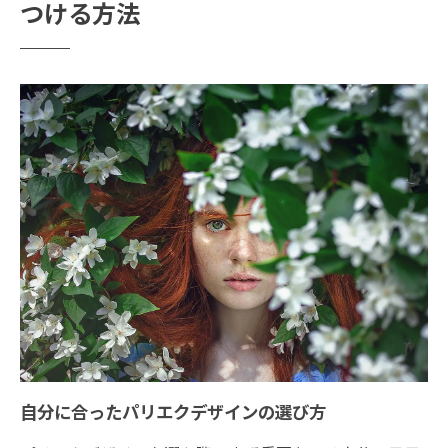
つける方法
パリエクで際立つ魅力的な目元を手に入れる
パリエクで叶える理想の目元
目元の印象を劇的に変えるテクニック
パリエクの効果を最大限に引き出す方法
パリエク後のアフターケアの重要性
プロが教える長持ちするパリエクのコツ
魅力を最大限に引き出すスタイル選び
渋谷区恵比寿の隠れ家サロンでパリエク体験
隠れ家サロンの魅力とは
プライベート感を大切にした施術
リラックスできる空間作り
サロンスタッフの技術力と経験
自分に合ったパリエクデザインの選び方
恵比寿のサロンで受けるVIP待遇