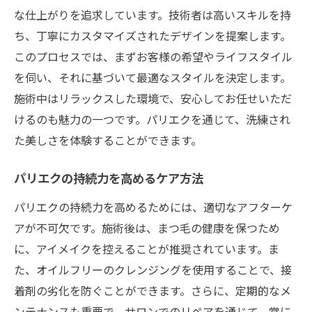
な仕上がりを追求しています。技術者は高いスキルを持
理想の目元を叶えるためのコミュニケーシ
ち、丁寧にカスタマイズされたデザインを提案します。
ョン
このプロセスでは、まずお客様の希望やライフスタイル
パリエク体験者が語る恵比寿での驚きの変身ビ
を伺い、それに基づいて最適なスタイルを決定します。
フォー・アフター
施術中はリラックスした環境で、安心してお任せいただ
体験者のビフォー・アフターで見る劇的な
けるのも魅力の一つです。パリエクを通じて、洗練され
変化
た美しさを体験することができます。
施術前後の自信の変化を語る声
リアルな体験談で知る施術の効果
パリエクの持続力を高めるケア方法
車で訪れるお客様のアクセス方法
パリエクの持続力を高めるためには、適切なアフターケ
施術後の感動を共有するお客様の声
アが不可欠です。施術後は、まつ毛の健康を保つため
長持ちするパリエクのポイント
に、アイメイクを控えることが推奨されています。ま
専門家が教える東京都渋谷区恵比寿のパリエク
た、オイルフリーのクレンジングを使用することで、接
での目元美人の作り方
着剤の劣化を防ぐことができます。さらに、定期的なメ
ンテナンスも重要で、サロンでのリペアを通じて、常に