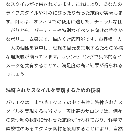
アクセスしやすい立地でのサロン探し
なスタイルが提供されています。これにより、あなたの
リラックスできる施術空間の特徴
ライフスタイルや好みにぴったり合った施術が実現しま
心地よい環境での施術の魅力
す。例えば、オフィスでの使用に適したナチュラルな仕
上がりから、パーティーや特別なイベント向けの華やか
駅近で通いやすいサロンの利便性
なボリューム感まで、幅広く対応可能です。お客様一人
静かで落ち着ける施術スペースの提供
一人の個性を尊重し、理想の目元を実現するための多様
施術中のリラクゼーションテクニック
な選択肢が揃っています。カウンセリングで具体的なイ
東京都渋谷区恵比寿でパリエクを楽しむコツと
メージを共有することで、満足度の高い結果が得られる
サロン選びのポイント
でしょう。
パリエクを最大限に楽しむためのヒント
自分に合ったサロン選びのコツ
洗練されたスタイルを実現するための技術
パリエクの仕上がりを長く保つ方法
パリエクは、まつ毛エクステの中でも特に洗練されたス
信頼できるサロンを見つけるためのチェッ
タイルを実現する技術です。恵比寿のサロンでは、個々
クポイント
のまつ毛の状態に合わせた施術が行われており、軽量で
価格とサービスのバランスを見極める
柔軟性のあるエクステ素材を使用することにより、自然