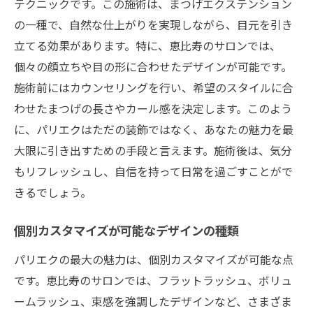
テクニックです。この施術は、まつげエクステンション
施術前に知っておきたい注意点
の一種で、自然な仕上がりを実現しながら、目元を引き
安全性に配慮したサロンの選び方
立てる効果があります。特に、恵比寿のサロンでは、
お客様の声から見る初回体験の感想
個々の顔立ちや目の形に合わせたデザインが可能です。
リピーター続出恵比寿で人気のパリエクサロン
施術前にはカウンセリングを行い、希望のスタイルに合
の秘密
わせたまつげの長さやカール感を決定します。このよう
リピーターが選ぶサロンの魅力と理由
に、パリエクはただの装飾ではなく、あなたの魅力を最
大限に引き出すための手段と言えます。施術後は、気分
長く通いたくなるサロンのサービス
もリフレッシュし、自信を持って日常を過ごすことがで
パリエクの持ちを良くする秘訣とは
きるでしょう。
リピーターに人気のスタイリング提案
口コミで広がるサロンの評判
個別カスタマイズが可能なデザインの種類
期待以上の体験を提供するポイント
パリエクの最大の魅力は、個別カスタマイズが可能な点
駅近で便利な恵比寿のパリエクサロンリラック
です。恵比寿のサロンでは、フラットラッシュ、ボリュ
ス空間での施術体験
ームラッシュ、束感を強調したデザインなど、さまざま