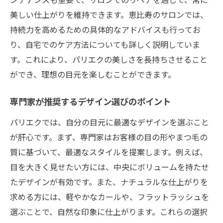
目元美人を叶えるためのデザイン選び
美しい仕上がりを維持できます。恵比寿のサロンでは、
専門家によるテクニックの紹介
持続力を高めるための具体的なアドバイスも行ってお
パリエクが与える第一印象の変化
り、自宅でのケア方法についても詳しく説明していま
美しい目元を保つためのアドバイス
す。これにより、パリエクの美しさを長持ちさせること
サービスの一貫性を保つための取り組み
ができ、理想の目元を楽しむことができます。
施術前後のセルフケア方法
専門家が推奨するデザイン選びのポイント
パリエクでは、自分の目元に最適なデザインを選ぶこと
が肝心です。まず、専門家はお客様の目の形やまつ毛の
質に基づいて、最適なスタイルを提案します。例えば、
目を大きく見せたい方には、中央にボリュームを持たせ
たデザインが有効です。また、ナチュラルな仕上がりを
求める方には、軽やかなカールや、フラットラッシュを
選ぶことで、自然な印象に仕上がります。これらの選択