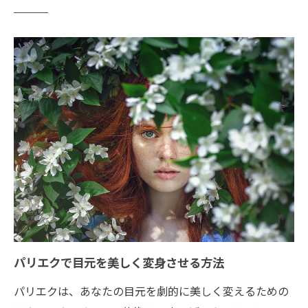
東京都渋谷区恵比寿のサロンでパリエクの華や
かさを感じる方法
恵比寿の隠れ家的サロンを訪れる理由
パリエクと他のまつげエクステンションの
違い
サロンでの施術の流れを詳しく解説
施術後のアフターケアでさらに美しく
パリエクが与える目元の印象変化
サロンで体験できるリラクゼーション
初めてでも安心東京都渋谷区恵比寿のパリエク
サロンを探る
初心者向けパリエク体験の流れ
パリエクで目元を美しく変身させる方法
初回特典とお得情報を見逃さないために
パリエクは、あなたの目元を劇的に美しく変えるための
初めての方への安心ポイント