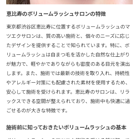
似合うデザインを探し出すためのヒント
恵比寿サロンが誇るデザインバリエーショ
恵比寿のボリュームラッシュサロンの特徴
ン
東京都渋谷区恵比寿に位置するボリュームラッシュのマ
トレンドを取り入れた最新デザイン
ツエクサロンは、質の高い施術と、個々のニーズに応じ
たデザインを提供することで知られています。特に、ボ
パーソナルスタイルに合わせたマツエク提
リュームラッシュは自まつ毛を活かした自然な仕上がり
案
が魅力で、軽やかでありながらも密度のある目元を演出
ボリュームラッシュの秘密を解き明かす恵比寿
します。また、施術では最新の技術を取り入れ、持続性
のサロン体験
やアレルギー対策にも配慮された素材を使用するため、
ボリュームラッシュの施術プロセスを詳し
安心して施術を受けられます。恵比寿のサロンは、リラ
く紹介
ックスできる空間が整えられており、施術中も快適に過
エクステ選びの豊富なオプション
ごせるのが大きな特徴です。
安全性を考慮した高品質な素材の選択
ボリュームラッシュの持続性を高める工夫
施術前に知っておきたいボリュームラッシュの基本
恵比寿サロンでの施術後の満足度調査