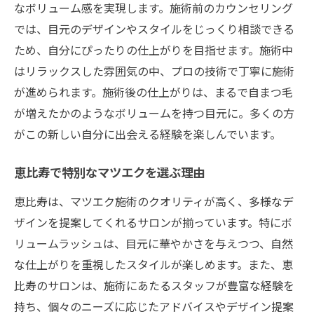
なボリューム感を実現します。施術前のカウンセリング
オンライン予約のメリットと利用法
では、目元のデザインやスタイルをじっくり相談できる
人気のデザインとその特徴
ため、自分にぴったりの仕上がりを目指せます。施術中
はリラックスした雰囲気の中、プロの技術で丁寧に施術
予約前に知っておきたいポイント
が進められます。施術後の仕上がりは、まるで自まつ毛
比較して選ぶマツエクサロンの選び方
が増えたかのようなボリュームを持つ目元に。多くの方
当日の持ち物と準備のコツ
がこの新しい自分に出会える経験を楽しんでいます。
予約変更やキャンセルのルール
マツエク後のケアを簡単にするアドバイス集
恵比寿で特別なマツエクを選ぶ理由
施術後の日常ケアの基本
恵比寿は、マツエク施術のクオリティが高く、多様なデ
長持ちさせるためのポイント
ザインを提案してくれるサロンが揃っています。特にボ
自宅でできる簡単ケア方法
リュームラッシュは、目元に華やかさを与えつつ、自然
避けるべき習慣とケアのコツ
な仕上がりを重視したスタイルが楽しめます。また、恵
比寿のサロンは、施術にあたるスタッフが豊富な経験を
トラブルを防ぐための注意点
持ち、個々のニーズに応じたアドバイスやデザイン提案
プロが教える効果的なケアアイテム