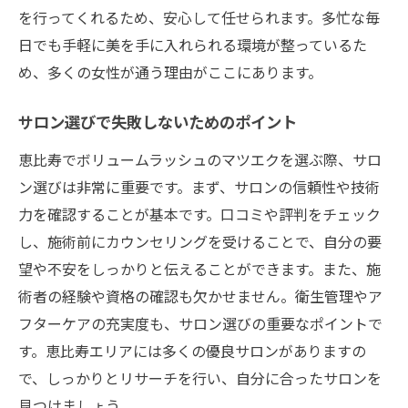
を行ってくれるため、安心して任せられます。多忙な毎
恵比寿のマツエクサロンで特別な美しさを手に
日でも手軽に美を手に入れられる環境が整っているた
入れる方法
め、多くの女性が通う理由がここにあります。
自分だけの美しさを引き出すアプローチ
プロの技術で実現する理想の目元
サロン選びで失敗しないためのポイント
特別な日のための特別な施術プラン
恵比寿でボリュームラッシュのマツエクを選ぶ際、サロ
恵比寿サロンで得られる安心感
ン選びは非常に重要です。まず、サロンの信頼性や技術
リピーターが絶えない理由を探る
力を確認することが基本です。口コミや評判をチェック
美しさを引き出す恵比寿のサロン体験
し、施術前にカウンセリングを受けることで、自分の要
望や不安をしっかりと伝えることができます。また、施
術者の経験や資格の確認も欠かせません。衛生管理やア
フターケアの充実度も、サロン選びの重要なポイントで
す。恵比寿エリアには多くの優良サロンがありますの
で、しっかりとリサーチを行い、自分に合ったサロンを
見つけましょう。