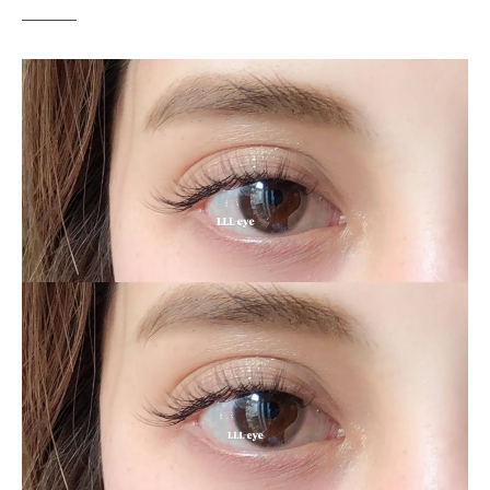
忙しい日常に最適恵比寿のマツエクサロンの魅
力
時間を有効活用できる施術時間の短縮
忙しい働く女性に支持される理由とは
マツエクで朝のメイク時間を短縮
フレンドリーなスタッフが提供する快適な
体験
恵比寿エリアの利便性とアクセス
働く女性のためのサロン利用術
パーソナライズされたデザインで魅力的な目元
を実現
個々に合わせたデザイン提案の重要性
カウンセリングで理想の目元を具体化