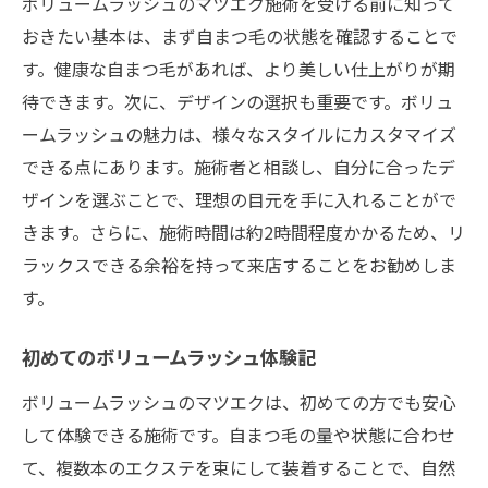
ボリュームラッシュのマツエク施術を受ける前に知って
細部にこだわる技術力の秘密
おきたい基本は、まず自まつ毛の状態を確認することで
華やかさをプラスするマツエク施術の効果的な
す。健康な自まつ毛があれば、より美しい仕上がりが期
選び方
待できます。次に、デザインの選択も重要です。ボリュ
ームラッシュの魅力は、様々なスタイルにカスタマイズ
自分に合ったマツエクのスタイルを見つけ
できる点にあります。施術者と相談し、自分に合ったデ
る
ザインを選ぶことで、理想の目元を手に入れることがで
ボリュームラッシュとクラシックラッシュ
きます。さらに、施術時間は約2時間程度かかるため、リ
の違い
ラックスできる余裕を持って来店することをお勧めしま
特別なイベントに最適な選択をする
す。
施術後の仕上がりをイメージしながら選ぶ
方法
初めてのボリュームラッシュ体験記
マツエクで目元の印象を変えるテクニック
ボリュームラッシュのマツエクは、初めての方でも安心
サロンのプロが教えるおすすめのデザイン
して体験できる施術です。自まつ毛の量や状態に合わせ
恵比寿でのマツエク予約方法と人気のデザイン
て、複数本のエクステを束にして装着することで、自然
を探る