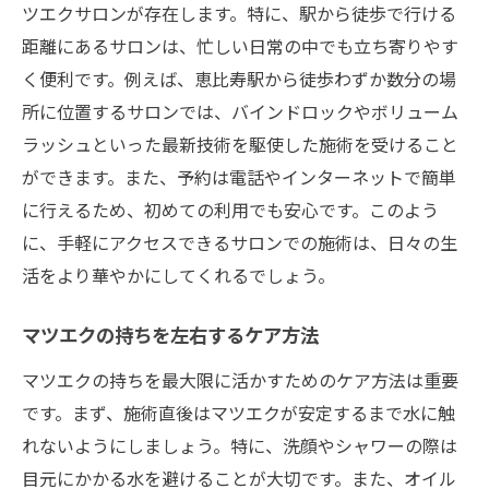
ツエクサロンが存在します。特に、駅から徒歩で行ける
東京都渋谷区で目元美人に！マツエクで叶える
距離にあるサロンは、忙しい日常の中でも立ち寄りやす
理想の目元
く便利です。例えば、恵比寿駅から徒歩わずか数分の場
理想の目元を手に入れるための第一歩
所に位置するサロンでは、バインドロックやボリューム
渋谷区恵比寿のサロンで叶える美しさ
ラッシュといった最新技術を駆使した施術を受けること
魅力的な目元を作るマツエクデザイン
ができます。また、予約は電話やインターネットで簡単
に行えるため、初めての利用でも安心です。このよう
施術による印象の違いを体験しよう
に、手軽にアクセスできるサロンでの施術は、日々の生
選べるメニューの豊富さとその魅力
活をより華やかにしてくれるでしょう。
マツエクで自信を持つためのヒント
マツエクの持ちを左右するケア方法
マツエクの持ちを最大限に活かすためのケア方法は重要
です。まず、施術直後はマツエクが安定するまで水に触
れないようにしましょう。特に、洗顔やシャワーの際は
目元にかかる水を避けることが大切です。また、オイル