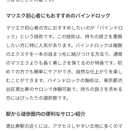
リラックスできるサロンでの過ごし方
おしゃれなカフェやショップの紹介
マツエク初心者にもおすすめのバインドロック
週末限定のお得なマツエクプラン
マツエク初心者の方におすすめしたいのが「バインドロ
恵比寿の魅力を満喫できるスポット
ック」という技術です。この技術は、持ちの良さを重視
バインドロックとボリュームラッシュの違いを
したい方に特に人気があります。バインドロックは複数
徹底解説
のエクステを一本の自まつ毛に結びつける方法で、通常
それぞれの技術の特長と違い
のマツエクよりも長く美しさを保てるのが特長です。初
めての方でも簡単にケアができ、自然な仕上がりを楽し
バインドロックとボリュームラッシュ、選
むことができます。バインドロックの施術は、東京都渋
び方ガイド
谷区恵比寿のサロンで体験可能で、持ちの良さを求める
専門家が語る！施術のメリットとデメリッ
方にはぴったりの選択肢です。
ト
どちらが自分に合うかを判断するポイント
駅から徒歩圏内の便利なサロン紹介
実際の施術例を見てみよう
恵比寿駅の近くには、アクセスしやすい立地に多くのマ
お客様の声から見る選択のポイント