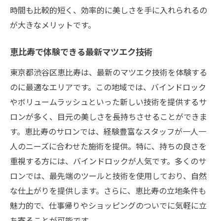
時間も比較的短く、効率的に美しさを手に入れられるの
恵比寿で手軽に試せる！マツエクで日常を彩る
が大きなメリットです。
方法
初めての方におすすめ！気軽に試せるメニ
恵比寿で体験できる最新マツエク技術
ュー
東京都渋谷区恵比寿は、最新のマツエク技術を体験する
忙しい女性にぴったりの時短メイク術
のに最適なエリアです。この地域では、バインドロック
効果的なマツエクの選び方ガイド
やボリュームラッシュといった新しい技術を提供するサ
日常生活に取り入れるメリットとは？
ロンが多く、目元の美しさを長持ちさせることができま
手軽に始めるための基礎知識
す。恵比寿のサロンでは、経験豊富なスタッフが一人一
恵比寿のサロンで体験できる最新トレンド
人のニーズに合わせた施術を提供。特に、持ちの良さを
重視する方には、バインドロックが人気です。多くのサ
週末のショッピングついでにマツエク！恵比寿
ロンでは、最先端のツールと技術を使用しており、自然
の魅力
な仕上がりを提供します。さらに、恵比寿の立地条件も
恵比寿で楽しむ週末の過ごし方
魅力的で、仕事帰りやショッピングのついでに気軽に立
ショッピングと美容を同時に楽しむコツ
ち寄ることが可能です。