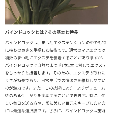
施術後のメンテナンスで持ちをさらにアッ
プ
実際に体験した方のリアルな声
プロに聞く！マツエクの持ちをよくする方
バインドロックとは？その基本と特長
法
バインドロックは、まつ毛エクステンションの中でも特
長持ちメニューの選び方とポイント
に持ちの良さを重視した技術です。通常のマツエクでは
目元の美しさを長持ちさせるバインドロックの
複数のまつ毛にエクステを装着することがありますが、
秘密
バインドロックは自然なまつ毛1本1本に対してエクステ
バインドロックが持つ独自の技術
をしっかりと接着します。そのため、エクステの取れに
施術後の美しさを保つ日常ケア
くさが特長であり、日常生活での快適さを維持しやすい
専門家が語る！バインドロックの魅力
のが魅力です。また、この技術により、よりボリューム
人気の秘密：他の技術との比較
感のある仕上がりを実現することができます。特に、忙
しい毎日を送る方や、常に美しい目元をキープしたい方
目元の印象を劇的に変える効果
には最適な選択肢です。さらに、バインドロックは施術
お客様が語る美しさの変化