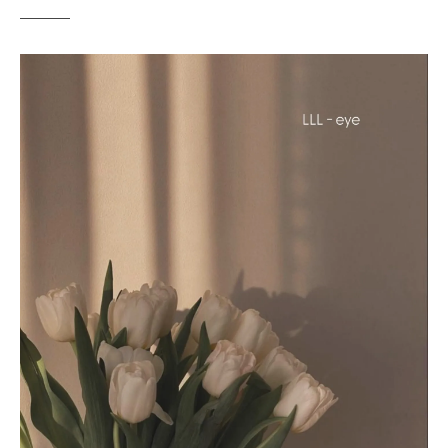
ボリュームラッシュで目元を華やかに！恵比寿
のサロン特集
ボリュームラッシュの魅力とその効果
恵比寿で人気のサロンを徹底紹介
目元を立体的に見せるテクニック
知っておきたい施術前後のケア方法
おしゃれな恵比寿の街並みとサロン巡り
お得なキャンペーン情報を見逃さないため
に
持ちが良いマツエクを選ぶなら恵比寿のバイン
ドロック
長持ちするマツエクの秘訣とは？
バインドロックの耐久性とその秘密