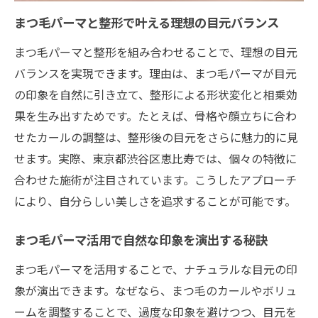
まつ毛パーマが向かない人の特徴を解説
まつ毛パーマと整形で叶える理想の目元バランス
まつ毛パーマに向かない方の特徴を紹介
まつ毛パーマと整形を組み合わせることで、理想の目元
まつ毛パーマを避けるべき体質や状態とは
バランスを実現できます。理由は、まつ毛パーマが目元
の印象を自然に引き立て、整形による形状変化と相乗効
まつ毛パーマが不向きなケースの見分け方
果を生み出すためです。たとえば、骨格や顔立ちに合わ
まつ毛パーマのリスクや注意点をチェック
せたカールの調整は、整形後の目元をさらに魅力的に見
まつ毛パーマに適さない理由とその背景
せます。実際、東京都渋谷区恵比寿では、個々の特徴に
まつ毛パーマが合わない場合の対処法
合わせた施術が注目されています。こうしたアプローチ
まつ毛パーマと整形で叶える自然な目元美
により、自分らしい美しさを追求することが可能です。
まつ毛パーマと整形で実現する自然な美し
さ
まつ毛パーマ活用で自然な印象を演出する秘訣
まつ毛パーマが引き出すナチュラルな目元
まつ毛パーマを活用することで、ナチュラルな目元の印
まつ毛パーマと整形の効果的な組み合わせ
象が演出できます。なぜなら、まつ毛のカールやボリュ
術
ームを調整することで、過度な印象を避けつつ、目元を