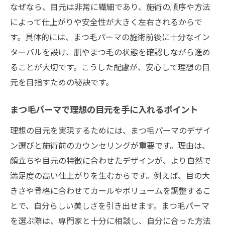
び
なぜなら、目元は非常に繊細であり、施術の順序や方法
まつ毛パーマで自分らしい表情を演出
によって仕上がりや安全性が大きく左右されるからで
まつ毛パーマで毎日が楽しくなる理由
す。具体的には、まつ毛パーマの施術前後に十分なイン
ターバルを設け、肌やまつ毛の状態を確認しながら進め
まつ毛パーマで日常に自信をプラスする方
ることが大切です。こうした配慮が、安心して理想の目
法
元を目指すための秘訣です。
まつ毛パーマが叶えるナチュラルな美しさ
まつ毛パーマで理想の自分を表現するコツ
まつ毛パーマで理想の目元を手に入れるポイント
まつ毛パーマと整形の相乗効果に注目
理想の目元を実現するためには、まつ毛パーマのデザイ
まつ毛パーマと整形で高める目元の魅力
ン選びと施術前のカウンセリングが重要です。理由は、
まつ毛パーマによる整形効果のアップ術
顔立ちや目元の特徴に合わせたデザインが、より自然で
まつ毛パーマと整形の組み合わせが人気の
満足度の高い仕上がりを生むからです。例えば、目の大
理由
きさや骨格に合わせてカールやボリュームを調整するこ
まつ毛パーマで整形後の満足度を向上させ
とで、自分らしい美しさを引き出せます。まつ毛パーマ
る
を選ぶ際は、専門家と十分に相談し、自分に合った方法