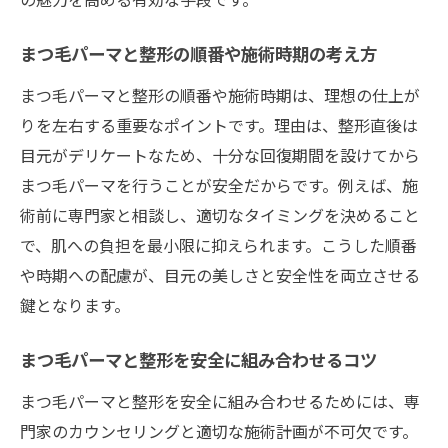
まつ毛パーマで美しいまつ毛をキープする
方法
まつ毛パーマと整形の順番や施術時期の考え方
まつ毛パーマ施術前後の注意点を知ろう
まつ毛パーマと整形の順番や施術時期は、理想の仕上が
まつ毛パーマ施術前後の大切な注意事項
りを左右する重要なポイントです。理由は、整形直後は
目元がデリケートなため、十分な回復期間を設けてから
まつ毛パーマ前の準備とアフターケアの違
まつ毛パーマを行うことが安全だからです。例えば、施
い
術前に専門家と相談し、適切なタイミングを決めること
まつ毛パーマで気を付けるべきポイント解
で、肌への負担を最小限に抑えられます。こうした順番
説
や時期への配慮が、目元の美しさと安全性を両立させる
まつ毛パーマ施術前後の目元ケア方法
鍵となります。
まつ毛パーマ施術時に役立つアドバイス集
まつ毛パーマで失敗しないための注意点
まつ毛パーマと整形を安全に組み合わせるコツ
まつ毛パーマで引き出す自分らしい魅力
まつ毛パーマと整形を安全に組み合わせるためには、専
まつ毛パーマで個性を引き出すデザイン選
門家のカウンセリングと適切な施術計画が不可欠です。