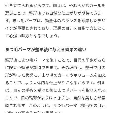
まつ毛パーマで整形後の印象をより自然に
引き立てられるからです。例えば、やわらかなカールを
選ぶことで、整形後でも自然な仕上がりが期待できま
まつ毛パーマ活用で理想の目元美を追求す
す。まつ毛パーマは、顔全体のバランスを考慮したデザ
る
インが重要とされており、理想の目元を目指す方にとっ
まつ毛パーマと整形による魅力的な目元作
て心強い味方となるでしょう。
り
まつ毛パーマの適切な頻度とケア方法
まつ毛パーマが整形後に与える効果の違い
まつ毛パーマの理想的な頻度とメンテナン
整形後にまつ毛パーマを施すことで、目元の印象がさら
ス法
に際立つ効果が期待できます。その理由は、整形で目の
まつ毛パーマ施術後の正しいケア方法を伝
形が整った状態に、まつ毛のカールやボリュームを加え
授
ることで、より立体的な仕上がりになるからです。例え
まつ毛パーマの頻度を保つための工夫ポイ
ば、目元の手術を受けた後にまつ毛パーマを取り入れる
ント
ことで、目の輪郭がよりはっきりし、自然な美しさが強
まつ毛パーマの持ちを良くするケアのコツ
調されます。このように、まつ毛パーマは整形後の目元
まつ毛パーマ後のまつ毛ダメージ予防策
の魅力を高める有効な手段です。