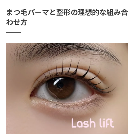
まつ毛パーマと整形の順番や施術時期の考
まつ毛パーマと整形の理想的な組み合
え方
わせ方
まつ毛パーマと整形を安全に組み合わせる
コツ
まつ毛パーマで理想の目元を手に入れるポ
イント
まつ毛パーマ後に気を付けたいNG行為とは
まつ毛パーマ後に避けたいNG行為一覧
まつ毛パーマ施術後の正しい過ごし方を解
説
まつ毛パーマ後の目元トラブルを防ぐコツ
まつ毛パーマ後にしてはいけないケア方法
まつ毛パーマ後の洗顔やメイクの注意点
まつ毛パーマ持続のために避けるべき習慣