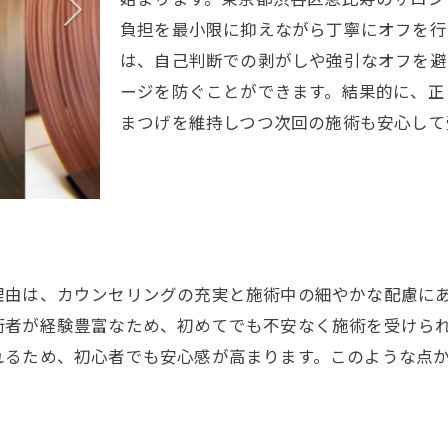
パリエクを選ぶ方のための活用アイデア集
負担を最小限に抑えながら丁寧にオフを行
パリエクの活用で時短メイクを実現する方法
は、自己判断での剥がしや強引なオフを避
施術後のパリエクケアで美しさ長持ち
ージを防ぐことができます。結果的に、正
パリエク施術後の正しいホームケア方法
まつげを維持しつつ次回の施術も安心して
パリエクの美しさを長持ちさせる秘訣
パリエクの持続を左右する日常の注意点
パリエクとお風呂タイミングの正しい知識
パリエク後におすすめのケアグッズ活用法
パリエクのメンテナンス頻度とその効果
理由は、カウンセリングの充実と施術中の細やかな配慮に
パリエクはどんな人におすすめか徹底検証
術者が経験豊富なため、初めてでも不安なく施術を受けら
パリエクが向いている人の特徴を解説
れるため、初心者でも安心感が高まります。このような点
パリエク愛用者に多い悩みと満足ポイント
パリエクと他施術の相性や選び方のコツ