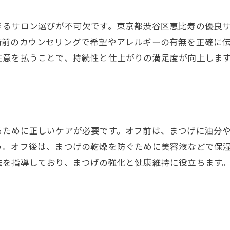
パリエク初心者の不安を解消するポイント
パリエクは忙しい方にもおすすめの理由
きるサロン選びが不可欠です。東京都渋谷区恵比寿の優良
術前のカウンセリングで希望やアレルギーの有無を正確に
パリエク体験者のリアルな口コミを紹介
注意を払うことで、持続性と仕上がりの満足度が向上しま
恵比寿で話題のパリエクが選ばれる理由
恵比寿でパリエクが人気の理由を分析
パリエク施術の技術力が高評価の背景
恵比寿エリアでパリエクが選ばれる基準
るために正しいケアが必要です。オフ前は、まつげに油分
パリエクと口コミ評価の関係性を解説
う。オフ後は、まつげの乾燥を防ぐために美容液などで保
パリエク利用者が感じるサロンの魅力
法を指導しており、まつげの強化と健康維持に役立ちます
パリエク施術で感じる価格以上の価値
失敗しないパリエクオフのコツを伝授
パリエクオフでトラブルを防ぐ方法とは
パリエクオフ前に知っておくべき準備