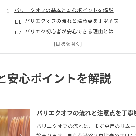
パリエクオフの基本と安心ポイントを解説
パリエクオフの流れと注意点を丁寧解説
パリエク初心者が安心できる理由とは
パリエクで失敗しないための基礎知識
パリエクオフ前後の正しいケア方法
パリエク施術後の安全対策とポイント
パリエクと他施術の違いを徹底比較
と安心ポイントを解説
自然派も納得のパリエク活用術とは
パリエクで叶うナチュラルな目元作り
パリエクの自然派志向活用テクニック
パリエクオフの流れと注意点を丁寧
パリエク愛用者のリアルな体験談紹介
パリエクオフの流れは、まず専用のリムー
パリエクとまつ毛パーマの上手な使い分け
始まります。東京都渋谷区恵比寿のサロン