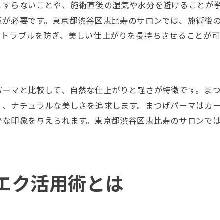
すらないことや、施術直後の湿気や水分を避けることが挙
パリエクオフ時のプロのテクニックを紹介
意が必要です。東京都渋谷区恵比寿のサロンでは、施術後
パリエクオフ後に気を付けたいケア方法
のトラブルを防ぎ、美しい仕上がりを長持ちさせることが可
パリエクオフの失敗談から学ぶ注意点
パリエクオフ後のまつげ負担を最小限に
パリエク施術後のお風呂タイミングガイド
パーマと比較して、自然な仕上がりと軽さが特徴です。ま
パリエク施術後の入浴タイミング解説
く、ナチュラルな美しさを追求します。まつげパーマはカ
パリエク後に避けたいお風呂の注意点
かな印象を与えられます。東京都渋谷区恵比寿のサロンで
パリエクの持続を左右する入浴ポイント
パリエク施術後に最適なケアの流れ
パリエクとライフスタイルの両立方法
パリエクで快適に過ごすための工夫
エク活用術とは
パリエクの持続力と効率的な活用法まとめ
パリエクの持続期間を最大限に伸ばす秘訣