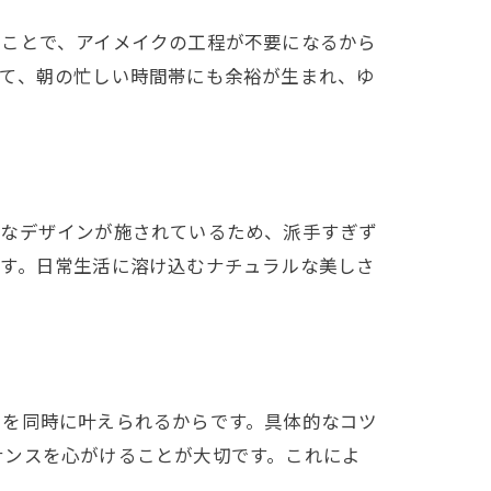
ることで、アイメイクの工程が不要になるから
して、朝の忙しい時間帯にも余裕が生まれ、ゆ
細なデザインが施されているため、派手すぎず
ます。日常生活に溶け込むナチュラルな美しさ
さを同時に叶えられるからです。具体的なコツ
ナンスを心がけることが大切です。これによ