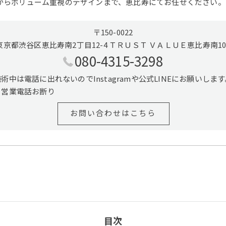
からボリューム重視のデザインまで、恵比寿にてお任せください。
〒150-0022
東京都渋谷区恵比寿南2丁目12-4 ＴＲＵＳＴ ＶＡＬＵＥ恵比寿南10
080-4315-3298
施術中は電話に出れないのでInstagramや公式LINEにお願いします
※営業電話お断り
お問い合わせはこちら
目次