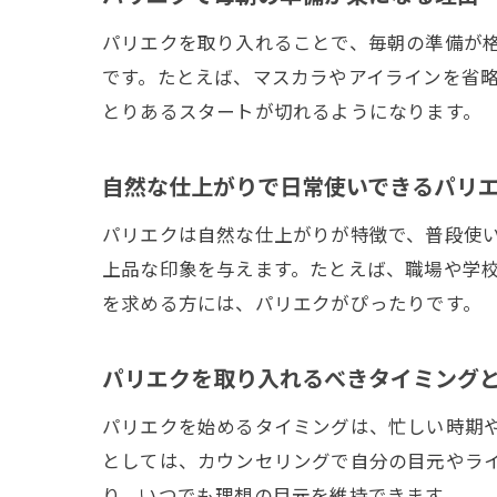
パリエクを取り入れることで、毎朝の準備が
です。たとえば、マスカラやアイラインを省
とりあるスタートが切れるようになります。
自然な仕上がりで日常使いできるパリ
パリエクは自然な仕上がりが特徴で、普段使
上品な印象を与えます。たとえば、職場や学
を求める方には、パリエクがぴったりです。
パリエクを取り入れるべきタイミング
パリエクを始めるタイミングは、忙しい時期
としては、カウンセリングで自分の目元やラ
り、いつでも理想の目元を維持できます。