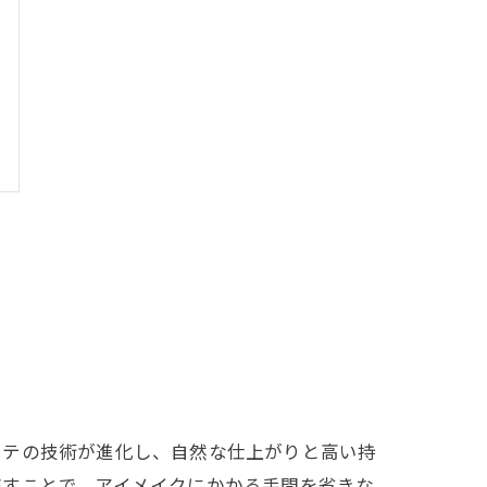
ステの技術が進化し、自然な仕上がりと高い持
施すことで、アイメイクにかかる手間を省きな