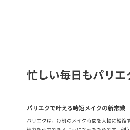
忙しい毎日もパリエ
パリエクで叶える時短メイクの新常識
パリエクは、毎朝のメイク時間を大幅に短縮
続力を両立できるようになったためです。例