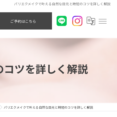
パリエクメイクで叶える自然な目元と時短のコツを詳しく解説
ご予約はこちら
のコツを詳しく解説
パリエクメイクで叶える自然な目元と時短のコツを詳しく解説