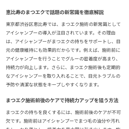
イス
恵比寿のまつエクで話題の新常識を徹底解説
アイシャンプー活用で目元の清潔感を保つ
コツ
東京都渋谷区恵比寿では、まつエク施術の新常識として
アイシャンプーの導入が注目されています。その理由
口コミで高評価のまつエク持続テクニック
は、アイシャンプーがまつエクの持ちをサポートし、目
紹介
元の健康維持にも効果的だからです。例えば、施術前に
毎日のまつエクケアで差がつく実践ポイン
アイシャンプーを行うことでグルーの密着度が高まり、
ト
持続力が向上します。さらに、まつエク施術後も定期的
アイシャンプー活用で美しいまつエクを長持ち
なアイシャンプーを取り入れることで、目元トラブルの
まつエクを長持ちさせるアイシャンプーの
予防や清潔な状態をキープしやすくなります。
使い方
アイシャンプーで叶える清潔なまつエクの
まつエク施術前後のケアで持続力アップを狙う方法
秘訣
まつエクの持ちを良くするには、施術前後のケアが不可
目元のトラブル予防とまつエク持続の関係
欠です。施術前はアイシャンプーでまつ毛の油分や汚れ
とは