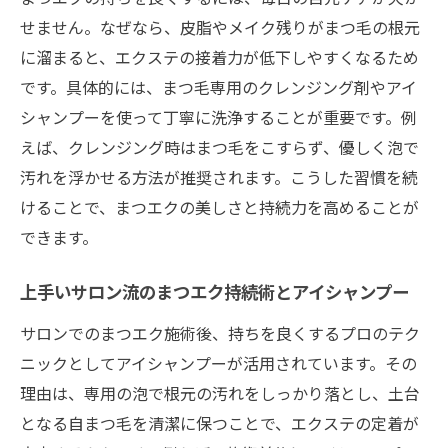
まつエクと目元ケアを両立するサロンの特
せません。なぜなら、皮脂やメイク残りがまつ毛の根元
徴
に溜まると、エクステの接着力が低下しやすくなるため
恵比寿で探すまつエク初心者向けサロン選
です。具体的には、まつ毛専用のクレンジング剤やアイ
び
シャンプーを使って丁寧に洗浄することが重要です。例
えば、クレンジング時はまつ毛をこすらず、優しく泡で
理想のまつエクを保つための秘訣と実践ポイン
汚れを浮かせる方法が推奨されます。こうした習慣を続
ト
けることで、まつエクの美しさと持続力を高めることが
まつエクの持ちを高める日常ケアの重要性
できます。
アイシャンプーで理想のまつエクを守る方
法
上手いサロン流のまつエク持続術とアイシャンプー
まつエクと目元ケアを両立する実践ポイン
サロンでのまつエク施術後、持ちを良くするプロのテク
ト
ニックとしてアイシャンプーが活用されています。その
口コミで話題のまつエク長持ちテクニック
理由は、専用の泡で根元の汚れをしっかり落とし、土台
サロンケアと自宅ケアを組み合わせるコツ
となる自まつ毛を清潔に保つことで、エクステの定着が
理想のまつエクを叶える継続的なケア術