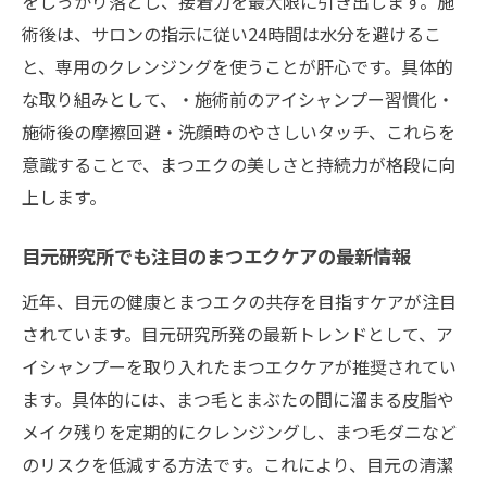
をしっかり落とし、接着力を最大限に引き出します。施
恵比寿で注目のまつエクとアイシャンプー
術後は、サロンの指示に従い24時間は水分を避けるこ
体験談
と、専用のクレンジングを使うことが肝心です。具体的
実際に役立つまつエク持続テクとおすすめ
な取り組みとして、・施術前のアイシャンプー習慣化・
ケア
施術後の摩擦回避・洗顔時のやさしいタッチ、これらを
口コミで広がるまつエク長持ち方法のポイ
意識することで、まつエクの美しさと持続力が格段に向
ント
上します。
目元の健康守る！まつエク愛用者必見の方法
目元研究所でも注目のまつエクケアの最新情報
まつエク愛用者が知るべき健康目元ケアの
極意
近年、目元の健康とまつエクの共存を目指すケアが注目
されています。目元研究所発の最新トレンドとして、ア
まつエクとアイシャンプーで目元トラブル
イシャンプーを取り入れたまつエクケアが推奨されてい
を防ぐ
ます。具体的には、まつ毛とまぶたの間に溜まる皮脂や
目元を守るまつエクケアとサロン選びのコ
メイク残りを定期的にクレンジングし、まつ毛ダニなど
ツ
のリスクを低減する方法です。これにより、目元の清潔
恵比寿で話題のまつエクと健康サポート術