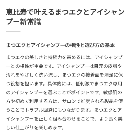
まつエク施術前後のケアで持続力アップを
恵比寿で叶えるまつエクとアイシャン
狙う方法
プー新常識
目元研究所でも注目のまつエクケアの最新
情報
口コミで話題のまつエクとアイシャンプー
まつエクとアイシャンプーの相性と選び方の基本
体験談
まつエクの美しさと持続力を高めるには、アイシャンプ
恵比寿でまつエクを選ぶ際のサロン比較ポ
ーとの相性が重要です。アイシャンプーは目元の皮脂や
イント
汚れをやさしく洗い流し、まつエクの接着面を清潔に保
まつエク持続力アップに効く目元ケアのコツ
つ役割を担います。具体的には、低刺激でまつエク専用
まつエクの持ちを良くする目元ケアの基本
のアイシャンプーを選ぶことがポイントです。敏感肌の
手順
方や初めて利用する方は、サロンで推奨される製品を使
上手いサロン流のまつエク持続術とアイシ
うことでトラブル回避にもつながります。まつエクとア
ャンプー
イシャンプーを正しく組み合わせることで、より長く美
自宅でできるまつエクケアとプロのアドバ
しい仕上がりを楽しめます。