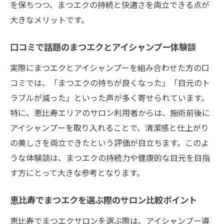
を保ちつつ、まつエクの持続と快適さを両立できる点が
口コミで人気のまつエクケア体験談まとめ
大きなメリットです。
アイシャンプーで目元を清潔に保つヒント
まつエクを続けたい人に知ってほしいケア術
口コミで話題のまつエクとアイシャンプー体験談
まつエクを長く楽しむための基本ケア方法
実際にまつエクとアイシャンプーを組み合わせた方の口
アイシャンプーでまつエクを美しく保つコ
コミでは、「まつエクの持ちが良くなった」「目元のト
ツ
ラブルが減った」といった声が多く寄せられています。
サロン選びとまつエク持続の重要ポイント
特に、恵比寿エリアのサロン利用者からは、施術前後に
アイシャンプーを取り入れることで、清潔感と仕上がり
口コミで人気のまつエク継続テクニックと
の美しさを両立できたという評価が目立ちます。このよ
は
うな体験談は、まつエクの持続力や健康的な目元を目指
まつエクを続けたい人向けの注意点まとめ
す方にとって大きな参考となります。
目元の健康とまつエク両立のための工夫術
自宅でできるアイシャンプーの正しい使い方
恵比寿でまつエクを選ぶ際のサロン比較ポイント
まつエクを守る自宅アイシャンプーの手順
恵比寿でまつエクサロンを選ぶ際は、アイシャンプー導