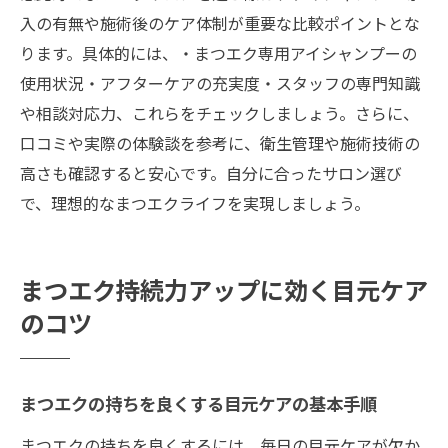
解説
入の有無や施術後のケア体制が重要な比較ポイントとな
アイシャンプーでまつエクを清潔に保つ秘
ります。具体的には、・まつエク専用アイシャンプーの
訣
使用状況・アフターケアの充実度・スタッフの専門知識
自宅で簡単！まつエクに最適なケアのコツ
や相談対応力、これらをチェックしましょう。さらに、
アイシャンプー使用時の注意点とケア方法
口コミや実際の体験談を参考に、衛生管理や施術技術の
口コミで評価の高いまつエク自宅ケア術
高さも確認すると安心です。自分に合ったサロン選び
で、理想的なまつエクライフを実現しましょう。
忙しい人でも続けられる目元ケアの方法
まつエクにおすすめな恵比寿エリアの選び方
まつエクに最適な恵比寿サロン選びの基準
まつエク持続力アップに効く目元ケア
アイシャンプー導入店で選ぶまつエクのポ
のコツ
イント
口コミで評価の高いまつエクサロンの見極
め方
まつエクの持ちを良くする目元ケアの基本手順
自分に合ったまつエクデザイン選びのコツ
まつエクの持ちを良くするには、毎日の目元ケアが欠か