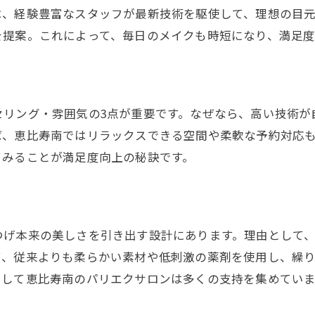
口コミから見たパリエク施術の評判
は、経験豊富なスタッフが最新技術を駆使して、理想の目
パリエク体験者が語る仕上がりの満足度
を提案。これによって、毎日のメイクも時短になり、満足度
パリエク口コミで人気の技術とは
恵比寿で選ばれるパリエクの特徴
パリエク施術に関するよくある相談
セリング・雰囲気の3点が重要です。なぜなら、高い技術が
恵比寿南の人気サロンで受ける丁寧なケア
ば、恵比寿南ではリラックスできる空間や柔軟な予約対応
恵比寿南のパリエクサロンのこだわり
てみることが満足度向上の秘訣です。
パリエク施術前後の丁寧なカウンセリング
人気サロンのパリエクケアサービス紹介
パリエク施術中の安心できる対応とは
つげ本来の美しさを引き出す設計にあります。理由として
サロンスタッフによる細やかな気配り
て、従来よりも柔らかい素材や低刺激の薬剤を使用し、繰
として恵比寿南のパリエクサロンは多くの支持を集めていま