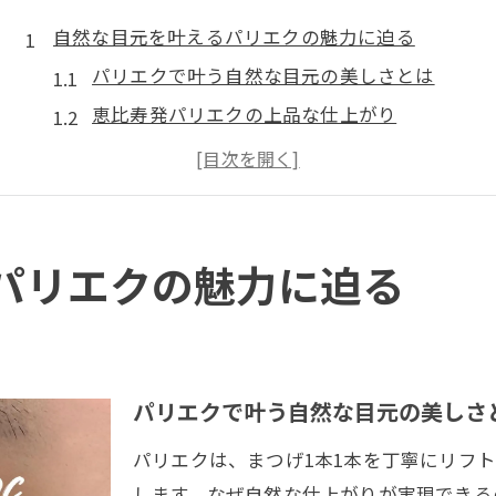
自然な目元を叶えるパリエクの魅力に迫る
パリエクで叶う自然な目元の美しさとは
恵比寿発パリエクの上品な仕上がり
目元印象を変えるパリエクの技術力
パリエクサロン選びで重視すべき点
自然なまつげを目指すパリエクの特徴
恵比寿南で体験するトレンド施術の最新情報
パリエクの魅力に迫る
恵比寿南のパリエク最新トレンド事情
トレンド施術とパリエクの組み合わせ術
韓国風パリエクが注目される理由
パリエクで叶う自然な目元の美しさ
恵比寿南のパリエク施術の流行デザイン
パリエクは、まつげ1本1本を丁寧にリフ
最新パリエク施術の体験談まとめ
します。なぜ自然な仕上がりが実現できる