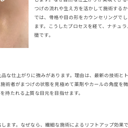
パリエクで理想の目元を実現したい方へ
つげの流れや生え方を活かして施術するか
パリエクで叶う理想の目元づくり事例
では、骨格や目の形をカウンセリングでし
目元悩みに応えるパリエクの対応力
ます。こうしたプロセスを経て、ナチュラ
パリエクで自信が持てる仕上がりを実感
徴です。
サロン選びで理想のパリエクを実現
パリエクのデザイン相談時のポイント
まつげパーマやパリエクの持続性の秘密
パリエクの持続性を高める施術方法
上品な仕上がりに強みがあります。理由は、最新の技術と
まつげパーマとパリエクの違いと特徴
、施術者がまつげの状態を見極めて薬剤やカールの角度を
パリエク施術後の正しいケア方法
象を持たれる上質な目元を目指せます。
持続力抜群のパリエクサロンを選ぶコツ
パリエクが長持ちする理由と対策
口コミで話題のパリエク施術を徹底解説
右します。なぜなら、繊細な施術によるリフトアップ効果