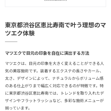
東京都渋谷区恵比寿南のマツエクで理想を
叶える秘訣
サロン選びで失敗しないマツエク体験のコ
東京都渋谷区恵比寿南で叶う理想のマ
ツ
ツエク体験
雰囲気と技術で選ぶマツエクサロンの魅力
マツエクの持ちや仕上がりにこだわるべき
理由
マツエクで目元の印象を自在に演出する方法
コスパ重視なら恵比寿南のマツエクがおすすめ
マツエクは、目元の印象を大きく変えることができる人
マツエクを安くお得に楽しむための選び方
気の美容施術です。装着するエクステの長さやカール、
コスパ抜群のマツエクサロンを見つけるポ
太さ、デザインによって、ナチュラルからボリューム感
イント
のある仕上がりまで幅広く対応できるのが特徴です。特
費用を抑えながらも満足できるマツエク体
に東京都渋谷区恵比寿南では、トレンドを取り入れたデ
験
ザインやフラットラッシュなど、多彩な施術メニューが
マツエクのキャンペーンや割引情報を活用
揃っています。