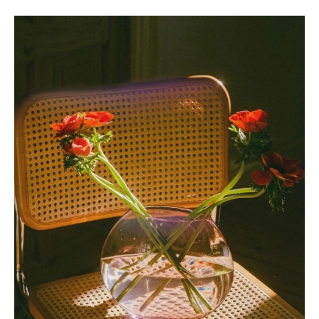
施術前後のケアも大切なマツエク体験
マツエク施術当日の流れとポイント
マツエクの費用比較で賢くサロン探し
マツエクの費用を比較する際の注意ポイン
ト
コスパ重視のサロン選びでマツエクを満喫
施術内容ごとのマツエク価格比較のコツ
安いマツエクでも満足できるサロンの特徴
費用に見合うマツエク体験を選ぶ方法