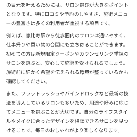
の目元を叶えるためには、サロン選びが大きなポイント
ント
となります。特に口コミや予約のしやすさ、施術メニュ
コストを抑えつつ高品質なマツエクを受け
ーの豊富さは多くの利用者が重視する項目です。
るコツ
例えば、恵比寿駅から徒歩圏内のサロンは通いやすく、
安いだけじゃないマツエク選びの極意
仕事帰りや買い物の合間にも立ち寄ることができます。
経験豊富なスタッフによるマツエク施術の
初めての方は新規限定クーポンやカウンセリング重視の
魅力
サロンを選ぶと、安心して施術を受けられるでしょう。
価格と技術のバランスを重視したサロンの
施術前に細かく希望を伝えられる環境が整っているかも
選び方
確認してください。
初めてでも安心できるマツエク施術の流れ
また、フラットラッシュやバインドロックなど最新の技
初めてのマツエク施術で知っておきたい流
法を導入しているサロンも多いため、用途や好みに応じ
れ
てメニューを選ぶことが大切です。自分のライフスタイ
カウンセリングから施術までのマツエク体
ルやメイクに合ったデザインを相談できるサロンを見つ
験
けることで、毎日のおしゃれがより楽しくなります。
マツエク初心者が安心できるサロン選び