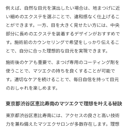
するコツ
例えば、自然な目元を演出したい場合は、地まつげに近
コスパと仕上がりを両立するマツエクの選
い細めのエクステを選ぶことで、違和感なく仕上げるこ
択基準
とができます。一方、目を大きく見せたい方には、中央
マツエク選びで後悔しない秘訣を徹底解説
部分に長めのエクステを装着するデザインがおすすめで
す。施術前のカウンセリングで希望をしっかり伝えるこ
マツエクが初めてでも安心できるサロン選
とで、自分に合った理想的な目元を実現できます。
び方
口コミや評判を活用したマツエクの比較方
施術後のケアも重要で、まつげ専用のコーティング剤を
法
使うことで、マツエクの持ちを良くすることが可能で
マツエク選びで後悔しないための注意点
す。適切なケアを続けることで、毎日自信を持って目元
のおしゃれを楽しめます。
理想のマツエクに出会うための情報収集術
施術後の仕上がりを左右するマツエクの選
東京都渋谷区恵比寿南のマツエクで理想を叶える秘訣
び方
東京都渋谷区恵比寿南には、アクセスの良さと高い技術
安くて技術力あるマツエクの選び方とは
力を兼ね備えたマツエクサロンが多数存在します。理想
マツエクで技術力を見極めるチェックポイ