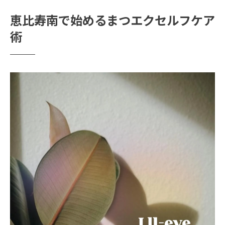
まつエクセルフケアで差がつく目元の印象
恵比寿南で始めるまつエクセルフケア
とは
術
自分でできるまつエク長持ちテクニック紹
介
自然な目元を守るまつエク長持ち方法
まつエクを自然に保つ洗顔とクレンジング
の工夫
まつエク長持ちに役立つ目元の乾燥対策ポ
イント
摩擦を避けるためのまつエクセルフケア実
践例
まつエクが取れにくい生活習慣の見直し方
法
まつエクとまつ毛パーマの併用時の注意点