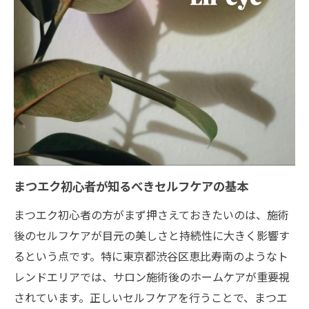
解説
理想のまつエク維持へ毎日の習慣ポイント
朝晩できるまつエク専用のセルフケア方法
まつエク愛用者が取り入れる毎日のケア習
慣
目元の健康を考えたまつエク維持ポイント
まつエクの持ちを高めるスキンケア選び方
まつエクと相性の良いアイテム活用術とは
まつエク初心者が知るべきセルフケアの基本
まつエクの美しさを引き出す新セルフケア法
まつエク初心者の方がまず押さえておきたいのは、施術
まつエクの美しさを保つ最新セルフケアの
後のセルフケアが目元の美しさと持続性に大きく影響す
研究
るという点です。特に東京都渋谷区恵比寿南のようなト
恵比寿で話題のまつエクセルフケア情報を
レンドエリアでは、サロン施術後のホームケアが重要視
紹介
されています。正しいセルフケアを行うことで、まつエ