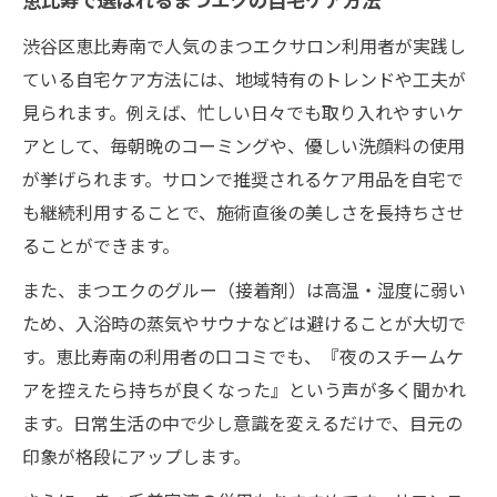
恵比寿で選ばれるまつエクの自宅ケア方法
恵比寿で注目のまつエクセルフケア最新ト
渋谷区恵比寿南で人気のまつエクサロン利用者が実践し
レンド
ている自宅ケア方法には、地域特有のトレンドや工夫が
まつエクセルフケアの新商品・人気アイテ
見られます。例えば、忙しい日々でも取り入れやすいケ
ム解説
アとして、毎朝晩のコーミングや、優しい洗顔料の使用
口コミで話題のまつエクセルフケア方法を
が挙げられます。サロンで推奨されるケア用品を自宅で
検証
も継続利用することで、施術直後の美しさを長持ちさせ
恵比寿エリアで流行のまつエクケア術とは
ることができます。
まつエク愛用者が教える本当に使えるセル
また、まつエクのグルー（接着剤）は高温・湿度に弱い
フケア
ため、入浴時の蒸気やサウナなどは避けることが大切で
す。恵比寿南の利用者の口コミでも、『夜のスチームケ
アを控えたら持ちが良くなった』という声が多く聞かれ
ます。日常生活の中で少し意識を変えるだけで、目元の
印象が格段にアップします。