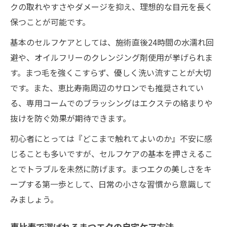
トレンドのセルフケア用品とその選び方ポ
クの取れやすさやダメージを抑え、理想的な目元を長く
イント
保つことが可能です。
まつエクをより美しく見せるテクニック
基本のセルフケアとしては、施術直後24時間の水濡れ回
プロも実践する新しいまつエクセルフケア
避や、オイルフリーのクレンジング剤使用が挙げられま
法
す。まつ毛を強くこすらず、優しく洗い流すことが大切
忙しい女性に最適なまつエクケアのコツ
です。また、恵比寿南周辺のサロンでも推奨されてい
時間をかけずできるまつエクセルフケア法
る、専用コームでのブラッシングはエクステの絡まりや
忙しい朝でも簡単なまつエク時短ケア術
抜けを防ぐ効果が期待できます。
まつエクを長持ちさせる効率的なセルフケ
初心者にとっては『どこまで触れてよいのか』不安に感
ア
じることも多いですが、セルフケアの基本を押さえるこ
仕事帰りにもできるまつエクケアの工夫
とでトラブルを未然に防げます。まつエクの美しさをキ
ープする第一歩として、日常の小さな習慣から意識して
日常生活にまつエクセルフケアを取り入れ
みましょう。
る方法
恵比寿南発まつエクセルフケア最新情報