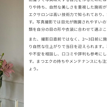
口コミで高評価のまつエク体験を得る秘訣
りや持ち、自然な美しさを重視した施術が
前撮りなら押さえたい恵比寿南まつエクの選び方
エクサロンは高い技術力で知られており、
まつエクサロンの比較で失敗しない選び方
す。写真撮影では目元が強調されやすいの
前撮りで映えるまつエクデザインの基準
類を自分の目の形や衣装に合わせて選ぶこ
上手いまつエク施術者の見分け方と相談のコツ
また、撮影日直前ではなく、2～3日前に
コスパ重視で選びたいまつエクメニューとは
り自然な仕上がりで当日を迎えられます。
LEDまつエクの選択肢とメリットを解説
や不安を相談し、口コミや評判も参考にし
特別な日のためのまつエク準備ガイド
す。まつエクの持ちやメンテナンスにも注
前撮り前にまつエク施術を受ける最適なタイミング
ょう。
まつエクの持ちを高める事前ケアの方法
前撮り当日に向けたまつエクの注意点
自まつ毛の状態に合わせた施術準備とは
まつエクで理想の目元を叶えるための計画