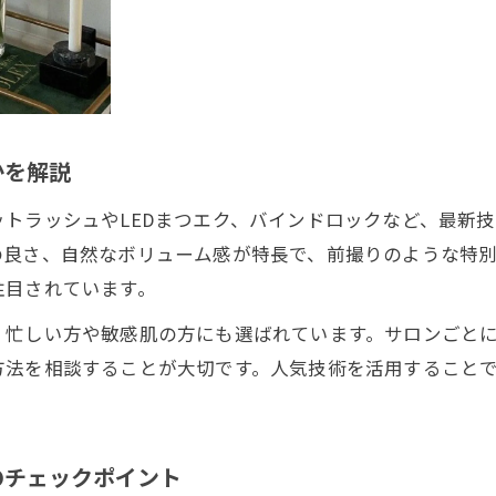
初めてでも安心できる前撮り対応のまつエク
まつエク初心者が前撮りで気をつけたいポイント
安心して任せられるサロン選びの基準
まつエク施術の流れとカウンセリングの重要性
初回カウンセリングで伝えるべき希望とは
かを解説
前撮り向けまつエクのトラブル予防策
トラッシュやLEDまつエク、バインドロックなど、最新
ナチュラル派も満足できる恵比寿南のまつエク提案
良さ、自然なボリューム感が特長で、前撮りのような特別
ナチュラル仕上げのまつエクデザインの特徴
注目されています。
まつエクで自然な目元を演出するテクニック
、忙しい方や敏感肌の方にも選ばれています。サロンごと
恵比寿南でおすすめのナチュラルまつエク体験
方法を相談することが大切です。人気技術を活用すること
本数やカールで変わる印象と選び方のコツ
ナチュラル派が重視したいまつエクのポイント
のチェックポイント