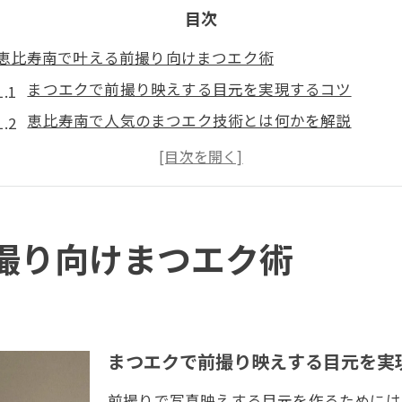
目次
恵比寿南で叶える前撮り向けまつエク術
まつエクで前撮り映えする目元を実現するコツ
恵比寿南で人気のまつエク技術とは何かを解説
上手いまつエクサロンを見極めるためのチェックポイ
まつエクのデザイン選びが前撮りに与える影響
LEDまつエクの特徴と前撮りへの活用法
目元映えを引き出す理想のまつエク体験
撮り向けまつエク術
まつエクで目元を美しく仕上げるポイント
理想のまつエク体験を叶えるための準備方法
恵比寿南でまつエク施術前後に気をつけたい点
まつエクで前撮り映えする目元を実
写真映えするまつエクデザインの選び方
前撮りで写真映えする目元を作るためには