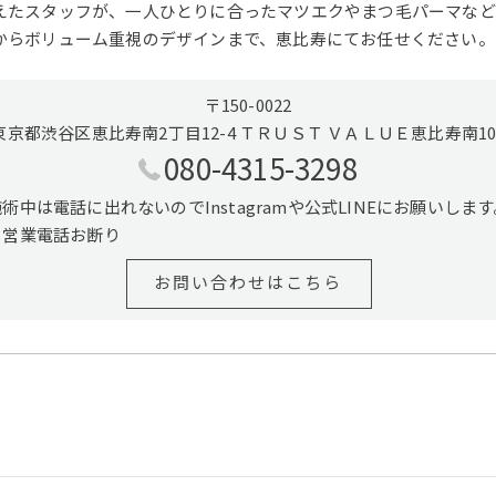
えたスタッフが、一人ひとりに合ったマツエクやまつ毛パーマなど
からボリューム重視のデザインまで、恵比寿にてお任せください。
〒150-0022
東京都渋谷区恵比寿南2丁目12-4 ＴＲＵＳＴ ＶＡＬＵＥ恵比寿南10
080-4315-3298
施術中は電話に出れないのでInstagramや公式LINEにお願いします
※営業電話お断り
お問い合わせはこちら