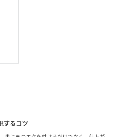
ント
現するコツ
、単にまつエクを付けるだけでなく、仕上が