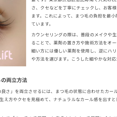
自然な仕上がりを叶えるまつ毛パーマ体験談
さ、クセなどを丁寧にチェックし、お客様
まつ毛パーマ体験者のもちが良い実感エピソード
ます。これによって、まつ毛の負担を最小
まつ毛パーマ自然な仕上がりの秘訣を聞く
ています。
まつ毛パーマの口コミで注目のもちポイント
カウンセリングの際は、普段のメイクや生
まつ毛パーマ施術前後の変化と持ちの感想
ることで、薬剤の置き方や施術方法をオー
まつ毛パーマ持続力の高さを実感した理由
細い方には優しい薬剤を使用し、逆にハリ
まつ毛パーマの持ちを良くする技術に注目
や方法を選びます。こうした細やかな対応
まつ毛パーマもちを伸ばす最新技術の特徴
まつ毛パーマの持ちに効く施術工程の工夫
ちの両立方法
まつ毛パーマで差がつくテクニックの紹介
の良さ」を両立させるには、まつ毛の状態に合わせたカー
まつ毛パーマの薬剤選定ともちの関係性
の生え方やクセを見極めて、ナチュラルなカール感を出す
まつ毛パーマ技術力が持続時間を決める理由
もち重視なら知っておきたいケア方法