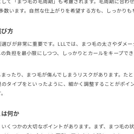
として「まつ毛の毛周期」も考慮されます。毛周期に合わ
まつ毛パーマのもちを高めるホームケア方法
も多数います。自然な仕上がりを希望する方も、しっかりも
まつ毛パーマ後の洗顔とメイク落としのコツ
まつ毛パーマが長持ちする日常の注意点
選び方
まつ毛パーマのもちを守る習慣とポイント
選びが非常に重要です。LLLでは、まつ毛の太さやダメ
まつ毛パーマ持続に役立つ簡単お手入れ法
への負担を最小限にしつつ、しっかりとカールをキープで
初めてでも安心のまつ毛パーマ徹底解説
まつ毛パーマ初心者が知るべき流れと注意点
しまったり、まつ毛が傷んでしまうリスクがあります。た
まつ毛パーマの事前カウンセリングの重要性
視のタイプをといったように、細かく調整することがポイン
まつ毛パーマで安心感を得るポイント解説
す。
まつ毛パーマ初体験でも失敗しないサロン選び
まつ毛パーマの施術当日気をつけたいこと
とは何か
、いくつかの大切なポイントがあります。まず、まつ毛の