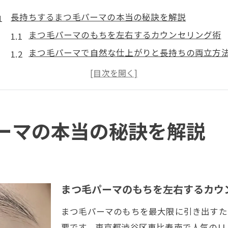
長持ちするまつ毛パーマの本当の秘訣を解説
まつ毛パーマのもちを左右するカウンセリング術
まつ毛パーマで自然な仕上がりと長持ちの両立方
まつ毛パーマの持続力を高める薬剤の選び方
まつ毛パーマもちが良い施術プロセスとは何か
まつ毛パーマ施術後に意識したいアフターケア
まつ毛パーマが2ヶ月続く理由とは
ーマの本当の秘訣を解説
まつ毛パーマの毛周期を見極めた施術の秘訣
まつ毛パーマもちが良い理由を美容理論から解説
長く続くまつ毛パーマに必要な薬剤の工夫
まつ毛パーマのもちを左右するカウ
まつ毛パーマ2ヶ月キープのためのポイント
まつ毛パーマのもちを最大限に引き出すた
まつ毛パーマの持ちに差が出る生活習慣とは
要です。東京都渋谷区恵比寿南で人気のL