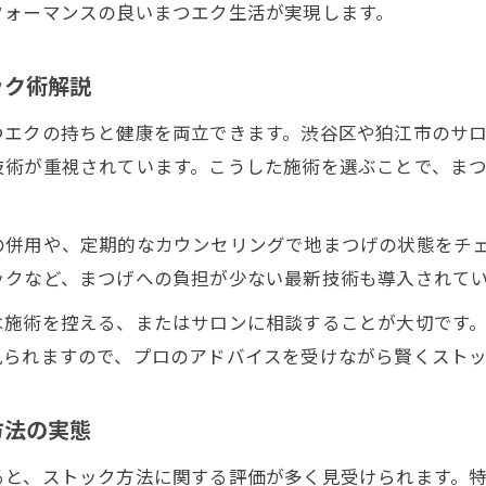
フォーマンスの良いまつエク生活が実現します。
まつエクの持ちが変わる毎日の簡単ケア方法
クレンジング選びで差がつくまつエクの長持ち
ストック方法×まつげパーマの併用ポイント
ック術解説
眉毛やネイルとのトータルビューティー提案
つエクの持ちと健康を両立できます。渋谷区や狛江市のサ
自然な仕上がりを維持するための注意点解説
技術が重視されています。こうした施術を選ぶことで、ま
忙しい毎日でも続くまつエク習慣のコツ
まつエクストックで叶う時短メイクと習慣化
の併用や、定期的なカウンセリングで地まつげの状態をチ
ックなど、まつげへの負担が少ない最新技術も導入されて
働く女性向けまつエクサロンの選び方ポイント
当日予約OKのサロン活用で無理なく継続する方法
は施術を控える、またはサロンに相談することが大切です
口コミで選ぶ狛江のまつエクサロン事情紹介
見られますので、プロのアドバイスを受けながら賢くスト
まつエクの種類別に見る持続力と選び方の秘訣
方法の実態
ると、ストック方法に関する評価が多く見受けられます。