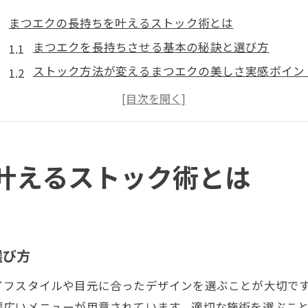
まつエクの長持ちを叶えるストック術とは
まつエクを長持ちさせる基本の秘訣と選び方
ストック方法が変えるまつエクの美しさ実感ポイン
自まつ毛に優しいまつエク施術のストック術解説
狛江のまつエク口コミで見るストック方法の実態
まつげパーマと比較したまつエクのメリットとは
ストック方法で変わるまつエクのお手入れ生活
叶えるストック術とは
まつエクのストックで叶う時短お手入れ術とは
毎日続けやすいまつエクストックの習慣化ポイント
ホットペッパービューティー活用のまつエク探し
選び方
ネイルや眉毛サロン併設店で同時ケアのコツ
イフスタイルや目元に合ったデザインを選ぶことが大切で
狛江で見つかる人気まつエクサロンの特徴
幅広いメニューが用意されています。適切な施術を選ぶこ