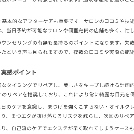
日常に溶け込むまつエクの賢い続け方解説
まつエクのストック方法で自然な目元に近づく工夫
た基本的なアフターケアも重要です。サロンの口コミや技
フラットラッシュやセーブル選びのポイント
は、当日予約が可能なサロンや個室完備の店舗も多く、忙
まつエク初心者が安心して続けるための注意点
カウンセリングの有無も長持ちのポイントになります。失
まつエクの仕上がりに満足する予約時の質問集
ったという声も見られますので、複数の口コミや実際の施
まつエクが続く秘訣は自宅ケアの積み重ねにあり
初心者も実践できるまつエクストックの極意
さ実感ポイント
まつエク初心者が知るべきストック方法の基本
切なタイミングでリペアし、美しさをキープし続ける計画
優しい洗い方とブラッシングのコツを解説
とのリペアを推奨しており、これにより常に綺麗な目元を
まつエク施術前後の注意点とトラブル予防法
狛江で安心できるサロン選びのポイント集
毎日のケアを意識し、まつげを強くこすらない・オイルク
より、まつエクが抜け落ちるリスクを減らし、次回のリペ
まつエクに最適な来店頻度と予約の取り方
美しいまつエクキープに欠かせない日々のケア
たり、自己流のケアでエクステが早く取れてしまうケース