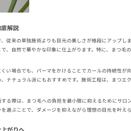
アンドヘルシーまつエクで作る自然な目元
まつ毛パーマとまつエクの新しいバランス術
健康的な印象を与えるまつエク施術の選び方
徹底解説
まつエクの仕上がりを左右するヘルシーケア
で、従来の単独施術よりも目元の美しさが格段にアップし
恵比寿で受けられるアンドヘルシーな施術法
とで、自然で華やかな印象に仕上がります。特に、まつ毛
恵比寿エリアで話題のまつエクメニュー解説
恵比寿で選ばれるまつエクメニューの特徴
にくい場合でも、パーマをかけることでカールの持続性が
まつエクとまつ毛パーマの人気プラン紹介
め、ナチュラル派にもおすすめです。施術工程は、まつエ
まつエク施術で理想の目元を実現する秘訣
サロン選びで失敗しないまつエクポイント
術する際は、まつ毛への負担を最小限に抑えるためにサロ
まつ毛パーマ併用のトレンドメニュー徹底解説
ンを選ぶことで、ダメージを抑えながら理想の目元を叶え
仕上がりへ