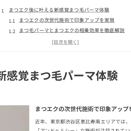
まつエク後に叶える新感覚まつ毛パーマ体験
まつエクの次世代施術で印象アップを実現
まつ毛パーマとまつエクの相乗効果を徹底解説
まつエク後の目元ケアでナチュラルな仕上がりへ
恵比寿で選ぶまつエクとパーマの新しい魅力
まつ毛パーマがまつエクに与えるメリットとは
印象的な目元へ導くまつエクの最新施術法
新感覚まつ毛パーマ体験
最新まつエク技術で叶う自然な目元演出術
まつエクトレンドとまつ毛パーマの融合効果
まつエクの持続力を高めるケア法のポイント
まつエクの次世代施術で印象アップ
まつエク施術にまつ毛パーマを組み合わせる理由
近年、東京都渋谷区恵比寿南エリアでは、
恵比寿で話題のまつエクデザインを解説
「アンドヘルシー」な施術が注目されてい