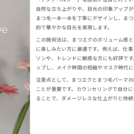
トレンド重視ならまつエクとパーマの組合せ
自然な立ち上がりや、目元の印象アップが
まつエク＋まつ毛パーマが生む旬の目元印象
まつ毛一本一本を丁寧にデザインし、まつ
恵比寿で流行のまつエクメニューの魅力
的で華やかな目元を実現します。
まつエクとパーマの選び方で変わる仕上がり
この施術法は、まつエクのボリューム感と
トレンドを押さえたまつエク施術のメリット
に楽しみたい方に最適です。例えば、仕事
まつ毛パーマ併用による自然なボリューム感
ソンや、トレンドに敏感な方にも好評です
自然派志向に最適なまつエクケアのコツ
ップし、メイク時間の短縮やマスク時代に
まつエク×まつ毛パーマで叶う自然な美しさ
注意点として、まつエクとまつ毛パーマの
ダメージレスなまつエクケアの実践ポイント
ことが重要です。カウンセリングで自分に
まつエクの健康的な保ち方とサロン選び
ることで、ダメージレスな仕上がりと持続
まつ毛パーマとの相性を活かしたケア法
まつエク施術後の自然な目元を目指すには
ナチュラル仕上げを目指すアンドヘルシー施術