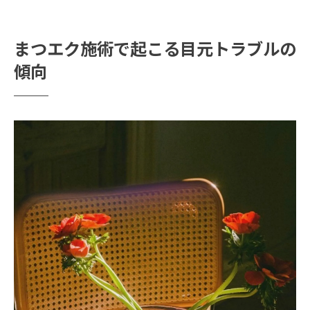
ク要因
SNSや口コミで話題のまつエクトラブル傾
まつエク施術で起こる目元トラブルの
向
傾向
まつエクトラブル相談例から見る注意点
恵比寿南エリアで気をつけたいまつエクリスク
まつエク施術選びで恵比寿南ならではの注
意点
恵比寿南のまつエクサロンに多いリスク傾
向
まつエク施術店の衛生管理チェックポイン
ト
恵比寿南のまつエク口コミを参考に安全性
比較
サロン予約時に確認したいまつエクの安全