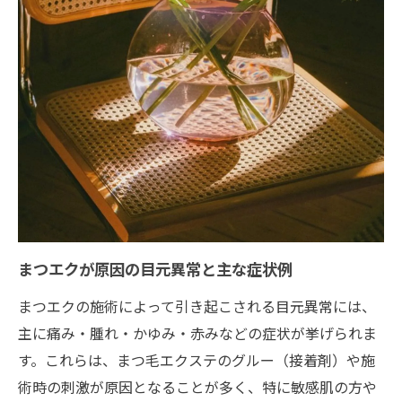
性
敏感肌でも安心して選びたい施術ポイント
まつエクで敏感肌向けサロン選びのコツ
まつエク施術前のパッチテスト活用方法
アレルギー体質でも安心なまつエク対策
低刺激なまつエククリーム活用のポイント
まつエクで敏感肌が避けたい接着剤の特徴
目の腫れやかゆみ対策に役立つ知識まとめ
まつエク施術後の腫れやかゆみの原因と対
まつエクが原因の目元異常と主な症状例
策
まつエクの施術によって引き起こされる目元異常には、
まつエクによるアレルギー症状の見分け方
主に痛み・腫れ・かゆみ・赤みなどの症状が挙げられま
目が腫れた場合の正しいまつエク対処法
す。これらは、まつ毛エクステのグルー（接着剤）や施
敏感な目元にも安心なまつエクケア方法
術時の刺激が原因となることが多く、特に敏感肌の方や