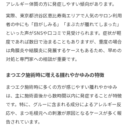
トラブル発生時の受診先と相談のポイント
アレルギー体質の方に発症しやすい傾向があります。
安全なまつエク施術を受けるための基準とは
実際、東京都渋谷区恵比寿南エリアで人気のサロン利用
まつエク施術の安全基準と信頼できる選び
者の中にも「目がしみる」「まぶたが腫れてしまった」
方
といった声がSNSや口コミで見受けられます。症状が軽
サロン選定で重視したいまつエク衛生管理
度であれば数日で治まることもありますが、重度の場合
は角膜炎や結膜炎に発展するケースもあるため、早めの
まつエク施術者の資格や技術レベルの確認
対処と専門家への相談が重要です。
使用グルーやクリームの成分表チェック方
法
まつエク施術時に増える腫れやかゆみの特徴
まつエク施術前後のカウンセリング重要性
まつエク施術時に多くの方が感じやすい腫れやかゆみ
トラブル回避へまつエク前後の注意点を解説
は、主に施術直後から数時間以内に発症することが特徴
まつエク前の注意点とリスク予防策まとめ
です。特に、グルーに含まれる成分によるアレルギー反
まつエク施術後に気をつけたい生活習慣
応や、まつ毛根元への刺激が原因となるケースが多く報
トラブルを防ぐ正しいまつエクケアポイン
告されています。
ト