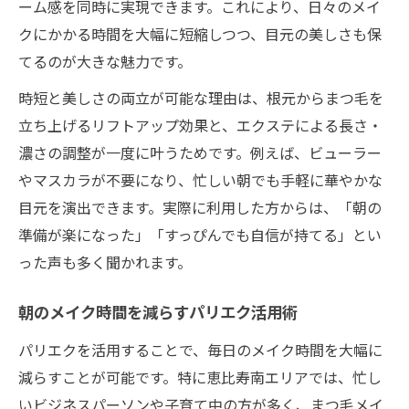
ーム感を同時に実現できます。これにより、日々のメイ
クにかかる時間を大幅に短縮しつつ、目元の美しさも保
てるのが大きな魅力です。
時短と美しさの両立が可能な理由は、根元からまつ毛を
立ち上げるリフトアップ効果と、エクステによる長さ・
濃さの調整が一度に叶うためです。例えば、ビューラー
やマスカラが不要になり、忙しい朝でも手軽に華やかな
目元を演出できます。実際に利用した方からは、「朝の
準備が楽になった」「すっぴんでも自信が持てる」とい
った声も多く聞かれます。
朝のメイク時間を減らすパリエク活用術
パリエクを活用することで、毎日のメイク時間を大幅に
減らすことが可能です。特に恵比寿南エリアでは、忙し
いビジネスパーソンや子育て中の方が多く、まつ毛メイ