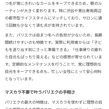
つ毛が常にきれいなカールをキープできるため、朝のル
ーティンが大きく変わります。特に渋谷や恵比寿南周辺
の都市型ライフスタイルにマッチしており、サロンに通
う回数も少なくて済む点が支持されています。
また、パリエクは自まつ毛への負担が少ないため、長期
間続けやすいのも特徴です。実際に利用者からは「子ど
もを送り出す前にさっと準備できる」「仕事帰りの疲れ
た目元もぱっちり見える」などの感想が寄せられていま
す。定期的なメンテナンスを行うことで、常に理想的な
目元をキープできる点も、忙しい女性にとって安心材料
となっています。
マスカラ不要で叶うパリエクの手軽さ
パリエクの最大の特徴は、マスカラを使わずに理想の目