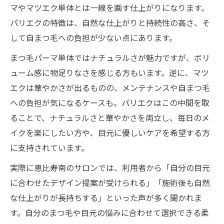
マやマツエク単体とは一線を画す仕上がりになります。
パリエクの特徴は、自然な仕上がりと持続性の高さ、そ
して自まつ毛への負担が少ない点にあります。
まつ毛パーマ単体ではナチュラルさが魅力ですが、ボリ
ューム感に物足りなさを感じる方もいます。逆に、マツ
エクは華やかさが出るものの、メンテナンスや自まつ毛
への負担が気になるケースも。パリエクはこの中間を取
ることで、ナチュラルさと華やかさを両立し、毎日のメ
イクを楽にしたい方や、目元に優しいケアを希望する方
に支持されています。
実際に恵比寿南のサロンでは、利用者から「自分の目元
に合わせたデザイン提案が受けられる」「施術後も自然
な仕上がりが長持ちする」といった声が多く聞かれま
す。自分のまつ毛や目元の悩みに合わせて選択できる柔