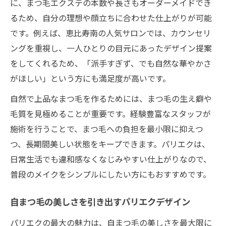
に、まつ毛エクステの本数や長さもオーダーメイドでき
るため、自分の理想や顔立ちに合わせた仕上がりが可能
です。例えば、恵比寿南の人気サロンでは、カウンセリ
ングを重視し、一人ひとりの目元にあったデザイン提案
をしてくれるため、「派手すぎず、でも自然な華やかさ
がほしい」という方にも満足度が高いです。
自然で上品なまつ毛を作るためには、まつ毛の生え癖や
毛質を見極めることが重要です。経験豊富なスタッフが
施術を行うことで、まつ毛への負担を最小限に抑えつ
つ、長期間美しい状態をキープできます。パリエクは、
日常生活でも違和感なくなじみやすい仕上がりなので、
普段のメイクをシンプルにしたい方にもおすすめです。
自まつ毛の美しさを引き出すパリエクデザイン
パリエクの最大の魅力は、自まつ毛の美しさを最大限に