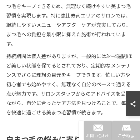
つ毛をキープできるため、無理なく続けやすい美まつ毛
習慣を実現します。特に恵比寿南エリアのサロンでは、
継続しやすいメニューやアフターケアが充実しており、
まつ毛への負担を最小限に抑えた施術が行われていま
す。
持続期間は個人差がありますが、一般的には3〜4週間ほ
ど美しい状態を保てるとされており、定期的なメンテナ
ンスでさらに理想の目元をキープできます。忙しい方や
初心者でも始めやすく、無理なく自分のペースで通える
点が魅力です。サロンスタッフからのアドバイスを受け
ながら、自分に合ったケア方法を見つけることで、毎日
を快適に過ごせる美まつ毛習慣が続きます。
お問い合わせ
ご予約