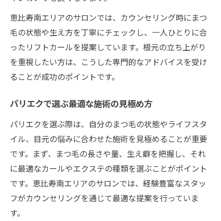
恵比寿南エリアのサロンでは、カウンセリング時にまつ
毛の状態や生え方を丁寧にチェックし、一人ひとりに合
ったリフトカールを提案しています。根元の立ち上がり
を重視したい方は、こうした専門的なアドバイスを受け
ることが成功のポイントです。
パリエクで選ぶ最適な施術の見極め方
パリエクを選ぶ際は、自分のまつ毛の状態やライフスタ
イル、目元の悩みに合わせた施術を見極めることが重要
です。まず、まつ毛の長さや量、生え癖を把握し、それ
に最適なカールやエクステの種類を選ぶことがポイント
です。恵比寿南エリアのサロンでは、経験豊富なスタッ
フがカウンセリングを通じて最適な提案を行っていま
す。