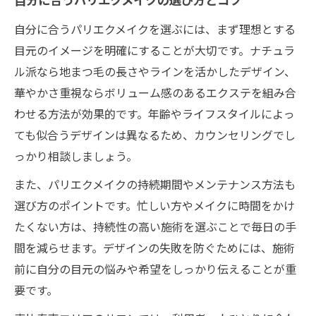
自分に合うパリエクメイクの選び方とコツ
自分に合うパリエクメイクを選ぶには、まず理想とする
目元のイメージを明確にすることが大切です。ナチュラ
ル派なら地まつ毛の長さやラインを活かしたデザイン、
華やかさ重視ならボリューム感のあるエクステを組み合
わせる方法が効果的です。年齢やライフスタイルによっ
ても似合うデザインは異なるため、カウンセリングでし
っかり相談しましょう。
また、パリエクメイクの持続期間やメンテナンス方法も
選び方のポイントです。忙しい方やメイクに時間をかけ
たくない方は、持続性の高い施術を選ぶことで毎日の手
間を減らせます。デザインの失敗を防ぐためには、施術
前に自分の目元の悩みや希望をしっかり伝えることが重
要です。