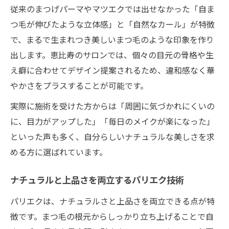
忙しい女性も安心のパリエク時短効果
従来のまつげパーマやマツエクでは出せなかった「自ま
マスカラ不要で叶うパリエクの手軽さ
つ毛が伸びたような立体感」と「自然なカール」が特徴
パリエクで毎日続けやすい美まつ毛習慣
で、まるで生まれつき美しいまつ毛のような印象を作り
自まつ毛の悩みに寄り添うパリエクデザイン
出します。恵比寿のサロンでは、個々の目元の骨格や生
え癖に合わせてデザイン提案されるため、違和感なく華
パリエクで解消する一重やまぶたの悩み
やかさをプラスすることが可能です。
生え癖やボリューム不足もパリエクで対応
パリエクが叶える目元コンプレックス解決
実際に施術を受けた方からは「周囲に気づかれにくいの
法
に、目力がアップした」「毎日のメイクが楽になった」
といった声も多く、自分らしいナチュラルな美しさを求
目の形に合わせたパリエクデザインの選び
める方に選ばれています。
方
理想の目元を作るパリエクカウンセリング
ナチュラルと上品さを両立するパリエク技術
術
パリエクは、ナチュラルさと上品さを両立できる点が特
パリエクで持続する理想の目元を楽しむ方法
徴です。まつ毛の根元からしっかり立ち上げることで自
パリエクの持ちを良くするためのポイント