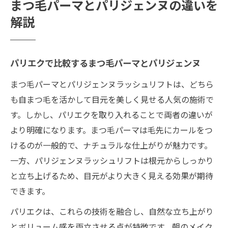
まつ毛パーマとパリジェンヌの違いを
解説
パリエクで比較するまつ毛パーマとパリジェンヌ
まつ毛パーマとパリジェンヌラッシュリフトは、どちら
も自まつ毛を活かして目元を美しく見せる人気の施術で
す。しかし、パリエクを取り入れることで両者の違いが
より明確になります。まつ毛パーマは毛先にカールをつ
けるのが一般的で、ナチュラルな仕上がりが魅力です。
一方、パリジェンヌラッシュリフトは根元からしっかり
と立ち上げるため、目元がより大きく見える効果が期待
できます。
パリエクは、これらの技術を融合し、自然な立ち上がり
とボリューム感を両立させる点が特徴です。朝のメイク