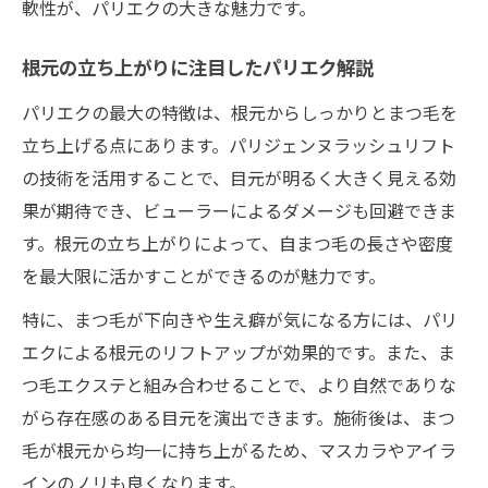
軟性が、パリエクの大きな魅力です。
根元の立ち上がりに注目したパリエク解説
パリエクの最大の特徴は、根元からしっかりとまつ毛を
立ち上げる点にあります。パリジェンヌラッシュリフト
の技術を活用することで、目元が明るく大きく見える効
果が期待でき、ビューラーによるダメージも回避できま
す。根元の立ち上がりによって、自まつ毛の長さや密度
を最大限に活かすことができるのが魅力です。
特に、まつ毛が下向きや生え癖が気になる方には、パリ
エクによる根元のリフトアップが効果的です。また、ま
つ毛エクステと組み合わせることで、より自然でありな
がら存在感のある目元を演出できます。施術後は、まつ
毛が根元から均一に持ち上がるため、マスカラやアイラ
インのノリも良くなります。