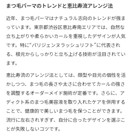
力
まつ毛パーマのトレンドと恵比寿流アレンジ法
まつ毛パーマの口コミから見る恵比寿の傾
近年、まつ毛パーマはナチュラル志向のトレンドが強ま
向
っています。東京都渋谷区恵比寿南エリアでは、自然な
自分らしさ際立つまつ毛パーマの選び方
立ち上がりや柔らかいカールを重視したデザインが人気
まつ毛パーマで自分らしい目元を演出する
です。特に“パリジェンヌラッシュリフト”に代表され
方法
る、根元からしっかりと立ち上げる技術が注目されてい
顔型に合うまつ毛パーマで印象チェンジを
ます。
実現
恵比寿流のアレンジ法としては、顔型や目元の個性を活
恵比寿のまつ毛パーマで個性を引き出すコ
かしつつ、まつ毛の長さや太さに合わせてカールの強さ
ツ
を調整するオーダーメイド施術が定番です。さらに、ア
まつ毛パーマ選びで重視したいポイントま
ディクト系のまつ毛美容液を取り入れたケアを併用する
とめ
ことで、健康的で美しいまつ毛を保つことができます。
自然な仕上がりに導くまつ毛パーマの選択
流行に左右されすぎず、自分に合ったデザインを選ぶこ
術
とが失敗しないコツです。