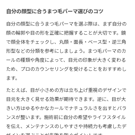
顔型別まつ毛パーマで印象チェンジを実現
自分の顔型に合うまつ毛パーマ選びのコツ
顔型別におすすめのまつ毛パーマデザイン
集
自分の顔型に合うまつ毛パーマを選ぶ際は、まず自分の
まつ毛パーマで印象を変えるポイントとは
顔の輪郭や目の形を正確に把握することが大切です。鏡
で顔全体をチェックし、丸顔・面長・ベース型・逆三角
恵比寿で顔型を活かすまつ毛パーマ体験談
形型などの分類を参考にしましょう。まつ毛パーマのカ
まつ毛パーマのデザイン提案と顔型診断方
ールの種類や角度によって、目元の印象が大きく変わる
法
ため、プロのカウンセリングを受けることをおすすめし
まつ毛パーマで新しい自分に出会うヒント
ます。
たとえば、目が小さめの方は立ち上げ重視のデザインで
目元を大きく見せる効果が期待できます。逆に、目が大
きい方はゆるやかなカールでナチュラルさを出すとバラ
ンスが整います。施術前に自分の希望やライフスタイル
を伝え、メンテナンスのしやすさや持続力も考慮したデ