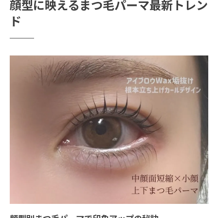
顔型に映えるまつ毛パーマ最新トレン
まつ毛パーマで叶う自然な目元美人の秘密
ド
まつ毛パーマで叶う自然な目元美人のコツ
まつ毛パーマでナチュラルな目元を作る方
法
顔型に合わせたまつ毛パーマの選び方ポイ
ント
恵比寿まつ毛パーマで自然美を引き出すコ
ツ
人気のまつ毛パーマ施術で印象チェンジを
体験
まつ毛パーマの自然な仕上がりを長持ちさ
せる方法
似合わせ重視のまつ毛パーマ選択術
顔型に最適なまつ毛パーマの見つけ方とは