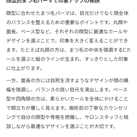
顔型別まつ毛パーマで印象アップの秘訣
恵比寿で似合わせ重視のまつ毛パーマ選び
顔型に合わせたまつ毛パーマは、目元だけでなく顔全体
まつ毛パーマと顔型の相性を徹底解説
のバランスを整えるための重要なポイントです。丸顔や
自然な目元演出におすすめのまつ毛パーマ
面長、ベース型など、それぞれの顔型に最適なカールや
術
デザインを選ぶことで、印象を大きく変えることができ
ます。たとえば丸顔の方は、まつ毛の中央を強調するCカ
まつ毛パーマで自分らしい美しさを引き出
ールを選ぶと縦のラインが生まれ、すっきりとした印象
す方法
に仕上がります。
今注目の恵比寿南エリアまつ毛パーマ事情
恵比寿で人気のまつ毛パーマ最新事情を紹
一方、面長の方には目尻を流すようなデザインが顔の横
介
幅を強調し、バランスの良い目元を演出します。ベース
型や四角顔の方は、柔らかいカールを全体にかけること
安いまつ毛パーマを恵比寿で選ぶポイント
で顔立ちが優しく見えます。施術前の丁寧なカウンセリ
まつ毛パーマの新定番パリジェンヌラッシ
ングで自分の顔型や骨格を把握し、サロンスタッフと相
ュとは
談しながら最適なデザインを選ぶことが大切です。
駅近で通いやすい恵比寿まつ毛パーマの魅