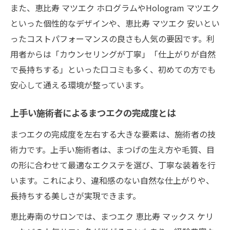
また、恵比寿 マツエク ホログラムやHologram マツエク
ド
といった個性的なデザインや、恵比寿 マツエク 安いとい
安いまつエクでも満足度を高める工夫とは
ったコストパフォーマンスの良さも人気の要因です。利
恵比寿周辺で上手なマツエクを探すなら
用者からは「カウンセリングが丁寧」「仕上がりが自然
恵比寿で上手いまつエクサロンの探し方
で長持ちする」といった口コミも多く、初めての方でも
安心して通える環境が整っています。
技術力で選ぶまつエクサロンのチェック法
LEDマツエク対応店舗の賢い見つけ方紹介
上手い施術者によるまつエクの完成度とは
安いだけでなく上手いまつエク選びの秘訣
まつエクの完成度を左右する大きな要素は、施術者の技
口コミ評価が高いまつエクサロンの特徴
術力です。上手い施術者は、まつげの生え方や毛質、目
の形に合わせて最適なエクステを選び、丁寧な装着を行
います。これにより、違和感のない自然な仕上がりや、
長持ちする美しさが実現できます。
恵比寿南のサロンでは、まつエク 恵比寿 マックス ケリ