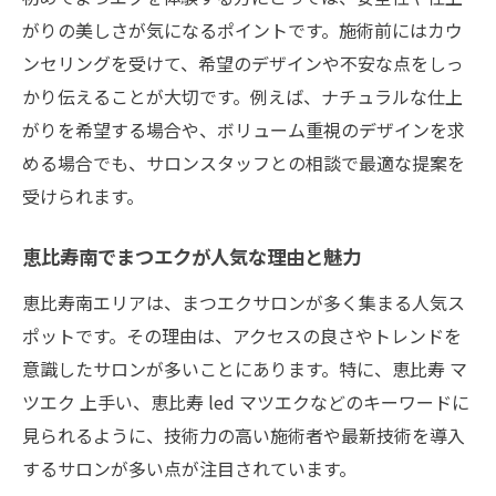
LEDマツエクが叶えるナチュラルな仕上が
がりの美しさが気になるポイントです。施術前にはカウ
り
ンセリングを受けて、希望のデザインや不安な点をしっ
ホログラムやLED対応まつエク最新情報
かり伝えることが大切です。例えば、ナチュラルな仕上
まつエク業界で注目のLED施術とは何か
がりを希望する場合や、ボリューム重視のデザインを求
ホログラムまつエクの魅力と最新デザイン
める場合でも、サロンスタッフとの相談で最適な提案を
受けられます。
恵比寿で体験できるLEDまつエクの特徴
人気急上昇中のホログラムまつエク活用術
恵比寿南でまつエクが人気な理由と魅力
まつエク選びで重視すべき最新技術ポイン
恵比寿南エリアは、まつエクサロンが多く集まる人気ス
ト
ポットです。その理由は、アクセスの良さやトレンドを
まつエク選びに迷った女性へ贈るポイント
意識したサロンが多いことにあります。特に、恵比寿 マ
まつエクサロン選びで重視すべき基準とは
ツエク 上手い、恵比寿 led マツエクなどのキーワードに
上手いまつエクを見極めるための比較方法
見られるように、技術力の高い施術者や最新技術を導入
口コミ人気のまつエクが選ばれる理由分析
するサロンが多い点が注目されています。
ホログラムやLED対応サロンの選び方ガイ