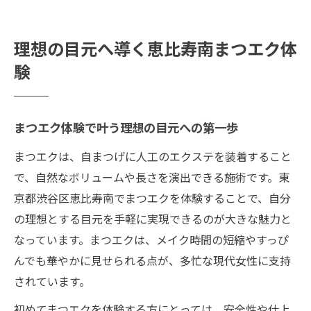
初めてのまつエクも安心できる選び方とは
マツエク施術で叶う恵比寿南の輝き
理想の目元へ導く恵比寿南まつエク体
まつエク施術が生み出す恵比寿南の美しさ
験
口コミで話題の上手いまつエク施術体験談
LEDマツエクで輝きをプラスする最新技術
まつエク体験で叶う理想の目元への第一歩
恵比寿で安いまつエク施術を賢く選ぶコツ
まつエクは、自まつげに人工のエクステを装着すること
人気のホログラムまつエクで目元を印象的
で、自然なボリュームや長さを演出できる施術です。東
に
京都渋谷区恵比寿南でまつエクを体験することで、自分
自信を引き出す恵比寿南まつエクの魅力
の理想とする目元を手軽に実現できるのが大きな魅力と
まつエクで感じる自信とその理由を解説
なっています。まつエクは、メイク時間の短縮やすっぴ
恵比寿南で人気のまつエクサロン紹介
んでも華やかに見せられる点が、多忙な現代女性に支持
上手い技術のまつエクが自信に与える影響
されています。
ホログラムまつエクで個性を引き出す方法
初めてまつエクを体験する方にとっては、安全性や仕上