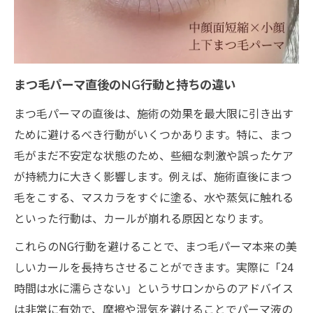
ビューラーの使用はまつ毛パーマに必要？
日常でできるまつ毛パーマのダメージ予防
まつ毛パーマの持続に役立つスキンケア術
まつ毛パーマ直後のNG行動と持ちの違い
まつ毛パーマ専用コームの活用法を紹介
まつ毛パーマの直後は、施術の効果を最大限に引き出す
まつ毛パーマ後のトラブル回避術を紹介
ために避けるべき行動がいくつかあります。特に、まつ
まつ毛パーマ後のかゆみや赤みの対処法
毛がまだ不安定な状態のため、些細な刺激や誤ったケア
ダメージが気になる時のまつ毛パーマケア
が持続力に大きく影響します。例えば、施術直後にまつ
まつ毛パーマ後に起こる崩れの原因と対策
毛をこする、マスカラをすぐに塗る、水や蒸気に触れる
まつ毛パーマのトラブル相談先と選び方
といった行動は、カールが崩れる原因となります。
ケア不足で起こるまつ毛パーマの悩み解決
これらのNG行動を避けることで、まつ毛パーマ本来の美
法
しいカールを長持ちさせることができます。実際に「24
忙しい人向け持続力アップの実用ポイント
時間は水に濡らさない」というサロンからのアドバイス
忙しくてもできるまつ毛パーマ時短ケア法
は非常に有効で、摩擦や湿気を避けることでパーマ液の