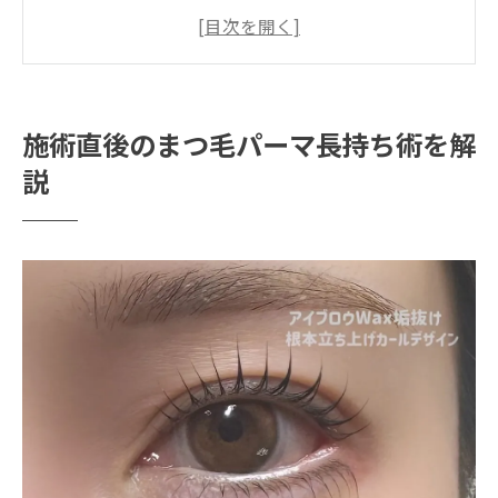
まつ毛パーマを長持ちさせる基本の心得
すっぴん来店がまつ毛パーマに与える影響
渋谷エリアで実践できるまつ毛パーマ術
恵比寿南で実践したいアフターケアの基本
施術直後のまつ毛パーマ長持ち術を解
まつ毛パーマ後の正しい洗顔方法とコツ
説
恵比寿南で人気のまつ毛パーマ用美容液術
摩擦を避けてまつ毛パーマを長持ちさせる
方法
アフターケアでまつ毛パーマの美しさを維
持
まつ毛パーマ施術後の乾燥対策と保湿のコ
ツ
カールの美しさを守る正しい日常ケアとは
まつ毛パーマ後のマスカラ選びとポイント