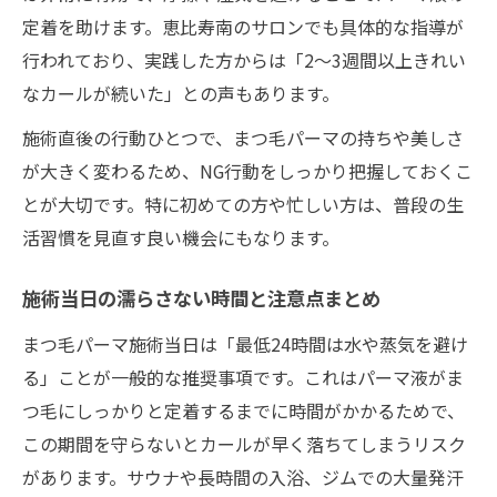
仕事帰りでも安心のまつ毛パーマ対策
定着を助けます。恵比寿南のサロンでも具体的な指導が
行われており、実践した方からは「2〜3週間以上きれい
まつ毛パーマの持続を叶える簡単習慣
なカールが続いた」との声もあります。
短時間で美しさを保つまつ毛パーマ術
まつ毛パーマ専用アイテムの賢い選び方
施術直後の行動ひとつで、まつ毛パーマの持ちや美しさ
が大きく変わるため、NG行動をしっかり把握しておくこ
自分に合うまつ毛パーマ後ケアの極意公開
とが大切です。特に初めての方や忙しい方は、普段の生
まつ毛パーマのカールを個性に合わせて守
活習慣を見直す良い機会にもなります。
る
パリジェンヌとまつ毛パーマの違いを徹底
施術当日の濡らさない時間と注意点まとめ
比較
まつ毛パーマ施術当日は「最低24時間は水や蒸気を避け
自分の目元に合うまつ毛パーマ後ケアの選
る」ことが一般的な推奨事項です。これはパーマ液がま
び方
つ毛にしっかりと定着するまでに時間がかかるためで、
生活スタイル別まつ毛パーマ持続テクニッ
この期間を守らないとカールが早く落ちてしまうリスク
ク
があります。サウナや長時間の入浴、ジムでの大量発汗
まつ毛パーマ後のセルフケア診断と実践例