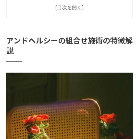
エクステ＋パーマ組み合わせ施術の魅力と
アンドヘルシーの強み
アンドヘルシーで選ばれる理由とまつ毛へ
の優しい配慮
アンドヘルシーの組合せ施術の特徴解
LEDマツエクも話題のアンドヘルシーの最
説
新技術
アンドヘルシー施術の流れと自然な目元へ
のポイント
エクステ＋パーマ選びで失敗しないコツ
アンドヘルシーを活用した失敗しない組み
合わせ施術の選び方
ホットペッパービューティーで探すアンド
ヘルシーのポイント
自分に合うアンドヘルシーの選び方とカウ