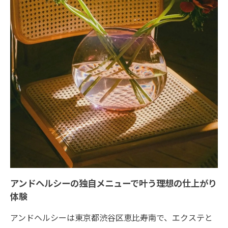
ンセリング活用法
ライフスタイルに合わせたアンドヘルシー
の施術選択術
まつ毛パーマとの比較でわかるアンドヘル
シーの安心感
自然な目元を叶える施術の持ちと通う頻度
アンドヘルシーのパーマ持ちと理想のメン
テ頻度
自然な目元が続くアンドヘルシー施術後の
過ごし方
アンドヘルシーの持続力を高めるケア方法
アンドヘルシーの独自メニューで叶う理想の仕上がり
とコツ
体験
忙しい人におすすめのアンドヘルシー通い
アンドヘルシーは東京都渋谷区恵比寿南で、エクステと
方ガイド