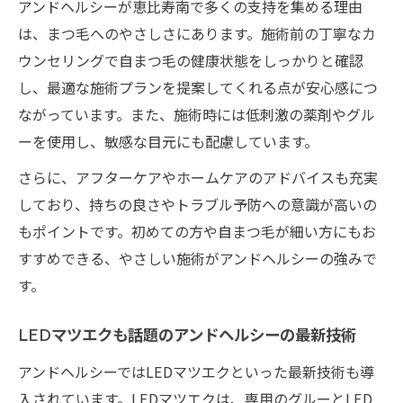
アンドヘルシーが恵比寿南で多くの支持を集める理由
とめ
は、まつ毛へのやさしさにあります。施術前の丁寧なカ
アンドヘルシーで叶う理想の目元と時短美
ウンセリングで自まつ毛の健康状態をしっかりと確認
容の両立
し、最適な施術プランを提案してくれる点が安心感につ
リピーター続出のアンドヘルシー活用実践
ながっています。また、施術時には低刺激の薬剤やグル
ガイド
ーを使用し、敏感な目元にも配慮しています。
仕事や予定と両立できるアンドヘルシーの
さらに、アフターケアやホームケアのアドバイスも充実
提案
しており、持ちの良さやトラブル予防への意識が高いの
もポイントです。初めての方や自まつ毛が細い方にもお
すすめできる、やさしい施術がアンドヘルシーの強みで
す。
LEDマツエクも話題のアンドヘルシーの最新技術
アンドヘルシーではLEDマツエクといった最新技術も導
入されています。LEDマツエクは、専用のグルーとLED