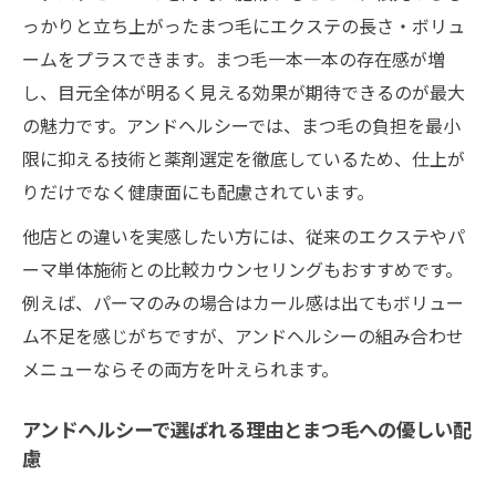
まつ毛パーマとアンドヘルシーの仕上がり
っかりと立ち上がったまつ毛にエクステの長さ・ボリュ
比較ポイント
ームをプラスできます。まつ毛一本一本の存在感が増
し、目元全体が明るく見える効果が期待できるのが最大
アンドヘルシーと通常パーマの持ちや負担
の魅力です。アンドヘルシーでは、まつ毛の負担を最小
の違い解説
限に抑える技術と薬剤選定を徹底しているため、仕上が
エクステパーマとの違いを実体験で知るア
りだけでなく健康面にも配慮されています。
ンドヘルシー
アンドヘルシーの技術順とまつ毛への優し
他店との違いを実感したい方には、従来のエクステやパ
さを比較
ーマ単体施術との比較カウンセリングもおすすめです。
例えば、パーマのみの場合はカール感は出てもボリュー
口コミで語られるまつ毛パーマとアンドヘ
ム不足を感じがちですが、アンドヘルシーの組み合わせ
ルシーの違い
メニューならその両方を叶えられます。
忙しい毎日でも続く理想の目元作りガイド
アンドヘルシーで時短美まつ毛を叶えるコ
アンドヘルシーで選ばれる理由とまつ毛への優しい配
ツ
慮
忙しい方も安心のアンドヘルシー活用術ま