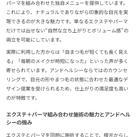
パーマを組み合わせた独自メニューを提供しています。
アンドヘルシーで叶える長持ちまつ毛の秘
これにより、ナチュラルでありながら印象的な目元を実
訣
現できるのが大きな魅力です。単なるエクステやパーマ
気になる相場や施術後の実感のヒント
だけでは出せない“自然な立ち上がりとボリューム感”の
アンドヘルシー施術の相場と選び方のポイ
両立を可能にしています。
ント解説
実際に利用した方からは「自まつ毛が短くても長く見え
エクステパーマ相場の目安とアンドヘルシ
る」「毎朝のメイクが時短になった」といった声が多く
ーの特徴
寄せられています。アンドヘルシーならではのカウンセ
アンドヘルシー施術後の体感とお得な通い
リングで、目元の形やまつ毛の状態に合わせた最適なデ
方
ザイン提案を受けられるため、仕上がりの満足度も高い
口コミで評判のアンドヘルシー相場感をチ
のが特徴です。
ェック
エクステ＋パーマの費用比較とアンドヘル
エクステ＋パーマ組み合わせ施術の魅力とアンドヘル
シーの魅力
シーの強み
まつ毛パーマとアンドヘルシーの違い比較
エクステとパーマを同時に施術することで、根元からし