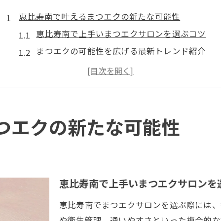
恵比寿南で叶えるまつエクの新たな可能性
恵比寿南で上手いまつエクサロンを選ぶコツ
まつエクの可能性を広げる最新トレンド紹介
人気サロンが提案するまつエクの魅力と特徴
まつエクで理想の目元を実現するための考え方
まつエク選びで重視したいポイントまとめ
一番持ちが良いまつエクを選ぶ視点とは
つエクの新たな可能性
持ちが良いまつエクの選び方と施術の違い
LEDまつエクが長持ちする理由と注目ポイント
まつエクの持続性を高めるサロン選びの秘訣
恵比寿南で上手いまつエクサロンを
人気のまつエクはどのくらい持つのか解説
恵比寿南でまつエクサロンを選ぶ際には、
リペア周期に合わせたまつエク活用のポイント
や衛生管理、通いやすさといった複合的な