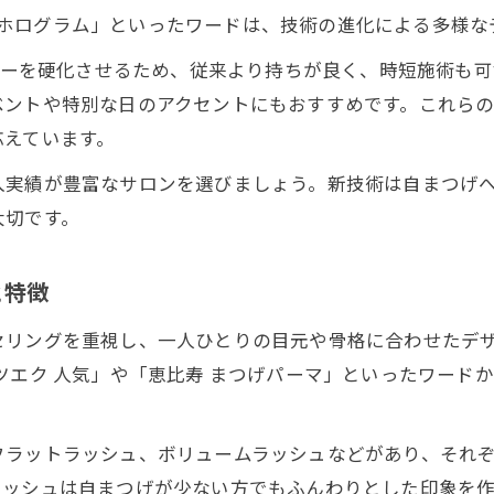
LEDまつエクとは？最新技術の魅力を解説
エク ホログラム」といったワードは、技術の進化による多様
持ち重視ならLEDまつエクのメリットを確認
グルーを硬化させるため、従来より持ちが良く、時短施術も
最新まつエク技術で叶える長持ちの秘訣
ベントや特別な日のアクセントにもおすすめです。これら
LEDまつエクと従来法の違いと選び方のコツ
応えています。
まつエクで満足度を高める技術の選び方
入実績が豊富なサロンを選びましょう。新技術は自まつげ
恵比寿南で理想を実現するまつエク活用法
大切です。
恵比寿南でまつエクを賢く活用するポイント
自分に合うまつエク活用法を見つけるヒント
と特徴
まつエクとまつげパーマの上手な併用方法
セリングを重視し、一人ひとりの目元や骨格に合わせたデ
人気サロンでまつエクの理想を叶えるコツ
ツエク 人気」や「恵比寿 まつげパーマ」といったワード
まつエクで日常をもっと自信に変える方法
フラットラッシュ、ボリュームラッシュなどがあり、それ
ラッシュは自まつげが少ない方でもふんわりとした印象を