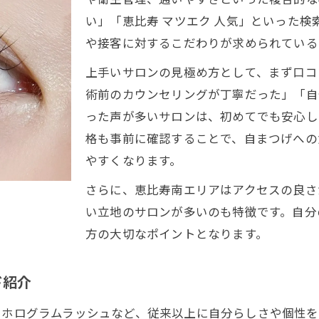
自然な仕上がり重視なら注目すべきポイント
い」「恵比寿 マツエク 人気」といった
自然なまつエクに仕上げる本数と種類の選び方
や接客に対するこだわりが求められている
まつエクでナチュラルな目元を作る工夫とは
上手いサロンの見極め方として、まず口コ
自分に似合うまつエクを見つけるコツを解説
術前のカウンセリングが丁寧だった」「自
まつエクで自然さを保つための注意点と対策
った声が多いサロンは、初めてでも安心し
恵比寿南で自然派まつエクを叶える方法
格も事前に確認することで、自まつげへの
本数選びで迷うなら知りたいまつエクの違い
やすくなります。
まつエク100本と120本の違いを徹底解説
さらに、恵比寿南エリアはアクセスの良さ
自分に合うまつエク本数の選び方ポイント
い立地のサロンが多いのも特徴です。自分
本数ごとのまつエク仕上がり比較と選択基準
方の大切なポイントとなります。
まつエクの本数で印象がどう変わるのか解説
ナチュラル派におすすめのまつエク本数とは
ド紹介
LEDなど最新技術による満足のコツを紹介
やホログラムラッシュなど、従来以上に自分らしさや個性