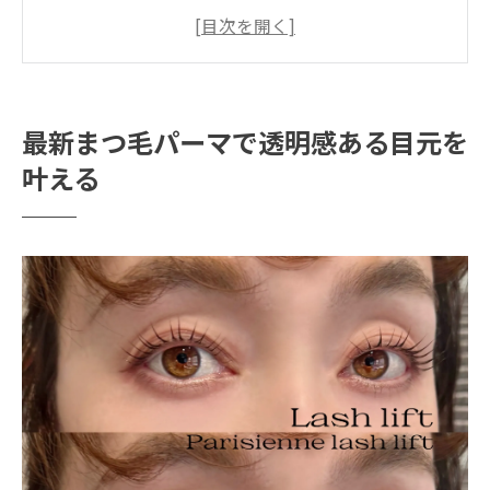
透明感を引き出すまつ毛パーマの選び方と
は
まつ毛パーマで叶える理想のナチュラルカ
ール体験
最新まつ毛パーマで透明感ある目元を
忙しい日常にフィットする最新まつ毛パー
叶える
マ活用法
まつ毛パーマで目元に自信を持つためのポ
イント
ダメージレスなまつ毛パーマの選び方とは
まつ毛パーマで傷まない施術法の見極め方
ダメージレスまつ毛パーマの特徴と魅力
化粧品登録済薬剤で叶う安心まつ毛パーマ
体験
トリートメント付まつ毛パーマのメリット