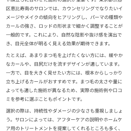
まつ毛パーマと眉毛ケアのセット施術の魅
区恵比寿南のサロンでは、カウンセリングでなりたいイ
力
メージやメイクの傾向をヒアリングし、パーマの種類や
カールの強さ、ロッドの形状まで細かく調整することが
まつ毛パーマで叶う透明感アップのポイン
一般的です。これにより、自然な陰影や抜け感を演出で
ト
き、目元全体が明るく見える効果が期待できます。
目力とナチュラル感を両立するまつ毛パー
マ法
たとえば、あまりまつ毛を上げたくない方には、緩やか
なカールや、目尻だけを流すデザインが適しています。
仕事帰りにも便利なまつ毛パーマ活用術
一方で、目を大きく見せたい方には、根本からしっかり
まつ毛パーマで仕事帰りも美しい目元をキ
立ち上げるカールがおすすめです。まつ毛の太さや量に
ープ
よっても適した施術が異なるため、実際の施術例や口コ
夜遅くまで通えるまつ毛パーマサロン活用
ミを参考に選ぶこともポイントです。
法
選択の際は、持続性やダメージの少なさも重視しましょ
予約の取りやすさで選ぶまつ毛パーマの魅
う。サロンによっては、アフターケアの説明やホームケ
力
ア用のトリートメントを提案してくれるところも多く、
忙しい日々でも通いやすいまつ毛パーマの