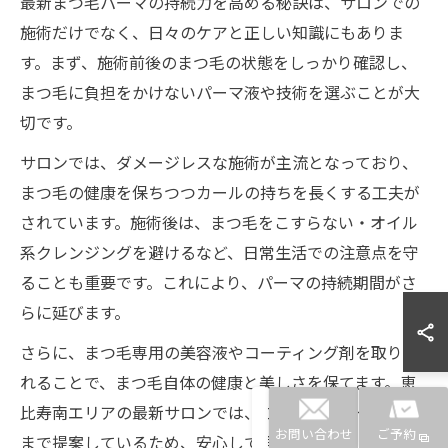
最新まつ毛パーマの持続力を高める秘訣は、サロンでの
施術だけでなく、日々のケアと正しい知識にもありま
す。まず、施術前後のまつ毛の状態をしっかり確認し、
まつ毛に負担をかけないパーマ液や技術を選ぶことが大
切です。
サロンでは、ダメージレスな施術が主流となっており、
まつ毛の健康を保ちつつカールの持ちを長くする工夫が
されています。施術後は、まつ毛をこすらない・オイル
系クレンジングを避けるなど、日常生活での注意点を守
ることも重要です。これにより、パーマの持続期間がさ
らに延びます。
さらに、まつ毛専用の美容液やコーティング剤を取り入
れることで、まつ毛自体の健康と美しさを保てます。恵
比寿南エリアの最新サロンでは、こうしたアフターケア
お問い合わせ
ご予約
まで提案しているため、安心して理想の目元作りができ