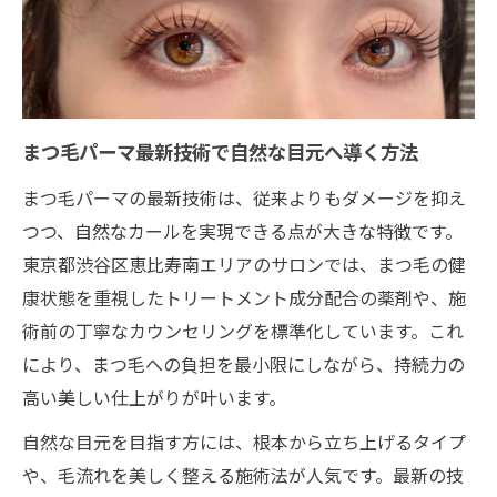
解説
まつ毛パーマで傷みにくいサロン選びの秘
訣
自然なカールが魅力のまつ毛パーマ体験談
まつ毛パーマ最新技術で自然な目元へ導く方法
まつ毛パーマで自然な仕上がりを実感した
声
まつ毛パーマの最新技術は、従来よりもダメージを抑え
つつ、自然なカールを実現できる点が大きな特徴です。
控えめカールが叶える透明感ある目元の体
東京都渋谷区恵比寿南エリアのサロンでは、まつ毛の健
験
康状態を重視したトリートメント成分配合の薬剤や、施
サロンで体感したまつ毛パーマの満足ポイ
術前の丁寧なカウンセリングを標準化しています。これ
ント
により、まつ毛への負担を最小限にしながら、持続力の
根本を上げすぎないまつ毛パーマの良さと
高い美しい仕上がりが叶います。
は
自然な目元を目指す方には、根本から立ち上げるタイプ
自然なカール重視のまつ毛パーマ体験まと
や、毛流れを美しく整える施術法が人気です。最新の技
め