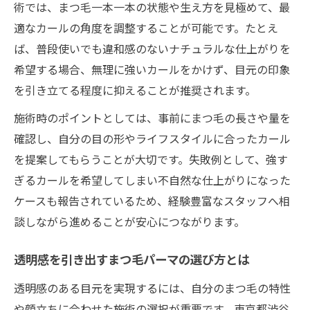
術では、まつ毛一本一本の状態や生え方を見極めて、最
持続性重視なら最新まつ毛パーマがおすすめ
適なカールの角度を調整することが可能です。たとえ
まつ毛パーマの持ちを最大化する施術の工
ば、普段使いでも違和感のないナチュラルな仕上がりを
夫
希望する場合、無理に強いカールをかけず、目元の印象
長持ちするまつ毛パーマで手間を軽減する
を引き立てる程度に抑えることが推奨されます。
方法
施術時のポイントとしては、事前にまつ毛の長さや量を
頻繁なケア不要なまつ毛パーマの選び方ガ
確認し、自分の目の形やライフスタイルに合ったカール
イド
を提案してもらうことが大切です。失敗例として、強す
まつ毛パーマでコストパフォーマンスを向
ぎるカールを希望してしまい不自然な仕上がりになった
上
ケースも報告されているため、経験豊富なスタッフへ相
最新まつ毛パーマで持続力を高める秘訣
談しながら進めることが安心につながります。
理想の目元作りに役立つまつ毛パーマ情報
まつ毛パーマで目元バランスを整えるコツ
透明感を引き出すまつ毛パーマの選び方とは
似合わせデザインを叶えるまつ毛パーマ選
透明感のある目元を実現するには、自分のまつ毛の特性
び
や顔立ちに合わせた施術の選択が重要です。東京都渋谷