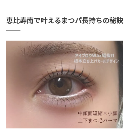
恵比寿で話題のダメージレスまつパとは
まつパ初心者が知っておきたい注意点
恵比寿南で叶えるまつパ長持ちの秘訣
渋谷エリアで人気のまつパ持続法を徹底解説
渋谷で選ぶまつパ人気メニューの特徴
まつパ施術後の持続期間アップのコツ
渋谷エリアで安くて持ちが良いまつパ探し
まつパと相性が良いケアアイテム紹介
まつパを長持ちさせる生活習慣の工夫
まつパが長持ちするケアとサロン選びのポイン
ト
まつパ長持ちのためのサロン選び基準
まつパ施術前後の正しいケア方法
まつパの持続効果を高める美容液活用術