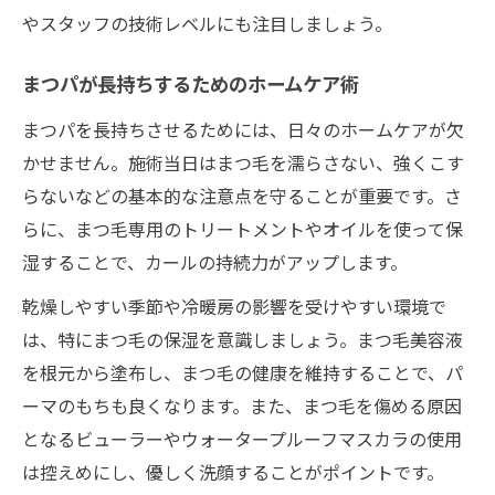
恵比寿南でお得にまつパを続ける方法
やスタッフの技術レベルにも注目しましょう。
美しいカールを保つための最新まつパ事情
最新まつパのカール持続技術を解説
まつパが長持ちするためのホームケア術
まつパの美しさを保つ日常ケアの秘訣
まつパを長持ちさせるためには、日々のホームケアが欠
まつパが長持ちする新しい施術メニュー
かせません。施術当日はまつ毛を濡らさない、強くこす
まつパとマツエクの持続力を徹底比較
らないなどの基本的な注意点を守ることが重要です。さ
らに、まつ毛専用のトリートメントやオイルを使って保
プロ直伝まつパ長持ちの裏技紹介
湿することで、カールの持続力がアップします。
乾燥しやすい季節や冷暖房の影響を受けやすい環境で
は、特にまつ毛の保湿を意識しましょう。まつ毛美容液
を根元から塗布し、まつ毛の健康を維持することで、パ
ーマのもちも良くなります。また、まつ毛を傷める原因
となるビューラーやウォータープルーフマスカラの使用
は控えめにし、優しく洗顔することがポイントです。