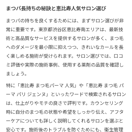
まつパが取れやすい人の共通点を解説
まつパ長持ちの秘訣と恵比寿人気サロン選び
おすすめまつパサロンの確認ポイント
まつパの持ちを良くするためには、まずサロン選びが非
トレンド重視派必見のまつパ長持ち術まとめ
常に重要です。東京都渋谷区恵比寿南エリアは、最新技
韓国風まつパが長持ちする理由と魅力
術と高品質なサービスを提供するサロンが多く、まつ毛
パリジェンヌまつパの持続力を比較解説
へのダメージを最小限に抑えつつ、きれいなカールを長
まつパ人気デザインの持続性を徹底調査
く楽しめる施術が受けられます。サロン選びでは、口コ
まつパトレンドと長持ち技術の最新情報
ミ評価や実際の施術事例、使用する薬剤の品質を確認し
まつパが長持ちする人の特徴と習慣
ましょう。
コスパ重視で選ぶまつパの長持ちテクニック
特に「恵比寿 まつ毛パーマ 人気」や「恵比寿 まつ毛 パ
安いまつパで長持ちさせるサロン活用術
ーマ パリ ジェンヌ」といったワードで検索されるサロン
は、仕上がりやモチの良さで評判です。カウンセリング
コスパ重視のまつパ選びとそのポイント
時に自分のまつ毛の状態や希望をしっかり伝え、アフタ
まつパ長持ちのコスパ最強ケア方法
ーケアについても詳しく説明してくれるサロンを選ぶと
まつパ回数券やサービスの賢い使い方
安心です。施術後のトラブルを防ぐためにも、衛生管理