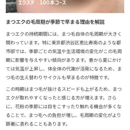
花粉や目元ケアが毛周期を早める理由
花粉症の時期はまつエクの毛周期に注意
まつエクの毛周期が季節で早まる理由を解説
目をこする習慣がまつエクの生え替わりを
まつエクの持続期間には、まつ毛自体の毛周期が大きく
促進
関わっています。特に東京都渋谷区恵比寿南のような都
まつエクの取れやすさと花粉時期の関係性
市部では、季節ごとの気温や生活環境の変化がこの毛周
目元ケア不足がまつエクの毛周期に与える
期に影響を与えやすい傾向があります。春から夏にかけ
影響
ては気温が上昇し、体全体の代謝が活発になるため、ま
花粉対策でまつエクを守るポイントとは
つ毛の生え替わりサイクルも早まるのが特徴です。
自まつ毛の生え替わりサイクルを理解する
この時期はまつ毛が抜けるスピードも上がるため、まつ
まつエクの土台となる毛周期の基本知識
エクが取れやすくなったと感じる方が増えます。さら
自まつ毛の成長サイクルとまつエクの相性
に、花粉の季節には目をこすったり触れる機会が多くな
まつエクの毛周期を知って無理のない施術
ることで、まつ毛への負担が増し、毛周期の変化がより
を
顕著に表れることもあります。