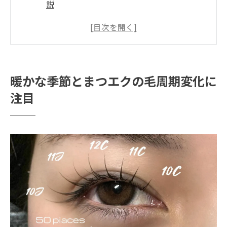
説
春夏はまつエクの生え替わりが活発になる
傾向
代謝アップとまつエクの持続期間の関係性
まつエク施術前に知りたい毛周期の変化
暖かな季節とまつエクの毛周期変化に
気温上昇とまつエクの抜けやすさの特徴
注目
春夏の代謝がまつエクに与える影響
代謝が上がる春夏はまつエクが取れやすい
要因
まつエクの毛周期短縮と季節ごとの特徴
暖かい時期のまつエク持続力を実体験から
分析
まつエクの定着に影響する春夏の生活習慣
まつエク長持ちのための代謝変化対策法