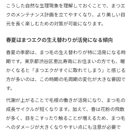
まつエクが馴染むための毛周期理解法
こうした自然な生理現象を理解しておくことで、まつエ
まつエク長持ちに役立つ毛周期の見極め方
クのメンテナンス計画を立てやすくなり、より美しい目
まつエクを長持ちさせるための春夏対策
元を長く楽しむための対策が可能になります。
まつエク長持ちのための春夏専用ケア術
春夏はまつエクの生え替わりが活発になる傾向
まつエクの毛周期に合わせたケアポイント
集
春夏の季節は、まつ毛の生え替わりが特に活発になる時
期です。東京都渋谷区恵比寿南にお住まいの方でも、暖
皮脂対策で春夏のまつエクを守る方法
かくなると「まつエクがすぐに取れてしまう」と感じる
まつエクが抜けやすい季節の対策アイデア
方が多いのは、この時期の毛周期の変化が大きな要因で
まつエク初心者にも簡単な春夏メンテ術
す。
快適な目元美を保つメンテナンス頻度とは
代謝が上がることで毛根の働きが活発になり、まつ毛の
まつエクの毛周期に合わせた頻度調整のコ
成長サイクルが短くなります。加えて、春は花粉の飛散
ツ
が多く、目をこすったり触ることが増えるため、まつ毛
春夏のまつエクメンテナンス最適なタイミ
へのダメージが大きくなりやすい点にも注意が必要で
ング