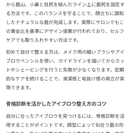
から眉山、小鼻と目尻を結んだライン上に眉尻を設定す
自眉を活かすアイブロウデザインの基本
る方法です。このバランスを守ることで、顔立ちに調和
上品な印象を作るアイブロウメイクテクニ
したナチュラルな眉が完成します。実際にサロンでもこ
ック
の黄金比を基準にデザイン提案が行われており、セルフ
自然な仕上がりを叶える眉マスカラの活用
ケアでも取り入れやすい方法です。
法
初めて自分で整える方は、メイク用の細いブラシやアイ
大人女性に似合うアイブロウの形整え方
ブロウペンシルを使い、ガイドラインを描いてからカッ
眉毛サロンで学ぶアイブロウの最新テク
トやシェービングを行うと失敗が少なくなります。定期
眉毛サロン体験で印象変化を実感する理由
的なケアを続けることで、清潔感と垢抜け感の両立が実
アイブロウサロン施術で叶う理想の眉形
現できます。
カウンセリングで分かる自分に合うアイブ
ロウ
骨格診断を活かしたアイブロウ整え方のコツ
アフターケアの重要性とアイブロウ維持法
自分に合ったアイブロウを見つけるには、骨格診断を活
ハリウッドブロウリフトの特徴とメリット
用することがポイントです。顔型によって似合う眉の形
ペア割で体験するアイブロウサロンの魅力