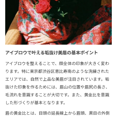
大人女性に似合うアイブロウ整え方の工夫
スクリューブラシ活用で毛流れ美人を目指
す
アイブロウで自信が生まれる理由を解説
簡単セルフケアで美しく整う眉のポイント
骨格に合わせたアイブロウの整え方解説
アイブロウで叶える垢抜け美眉の基本ポイント
骨格診断別アイブロウの形整え方ガイド
アイブロウを整えることで、顔全体の印象が大きく変わ
自分の輪郭に合うアイブロウ選びの極意
ります。特に東京都渋谷区恵比寿南のような洗練された
眉山と眉尻のバランスが印象を左右する理
エリアでは、自然で上品な美眉が注目されています。垢
由
抜けた印象を作るためには、眉山の位置や眉尻の長さ、
毛流れを意識することが大切です。また、黄金比を意識
アイブロウ黄金比で美しい眉を作る方法
した形づくりが基本となります。
骨格に適したアイブロウメイク術の実践法
自眉を活かす上品な眉デザインの秘訣
眉の黄金比とは、目頭の延長線上から眉頭、黒目の外側