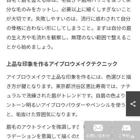
分な毛のみをカットし、必要以上に細くしすぎないこと
が大切です。失敗しやすいのは、流行に惑わされて自分
の骨格に合わない形にしてしまうこと。まずは自分の眉
の生え方や毛流れを観察し、無理のない範囲で整えるこ
とから始めましょう。
上品な印象を作るアイブロウメイクテクニック
アイブロウメイクで上品な印象を作るには、色選びと描
き方が鍵となります。東京都渋谷区恵比寿南では、ナチ
ュラルで洗練された眉がトレンドです。自眉の色よりワ
ントーン明るいアイブロウパウダーやペンシルを使う
と、垢抜けた雰囲気になります。
眉毛のアウトラインを強調しすぎず、ふんわりとしたグ
ラデーションを意識して描くのがコツです。眉頭はぼか
お問い合わせ
ご予約