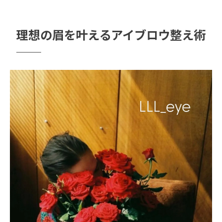
自眉を生かすアイブロウデザインの実践法
ペア割活用でお得に始めるアイブロウケア
理想の眉を叶えるアイブロウ整え術
最新トレンドを取り入れたアイブロウ整え
術
洗練された眉形を手に入れる方法
アイブロウの形が左右する第一印象の変化
サロンの技術を生かすアイブロウ整え方の
秘訣
黄金比を意識したアイブロウデザインの実
践
自然で上品な眉形の作り方とセルフケア
まつ毛パーマと組み合わせる美眉メイク術
恵比寿南流セルフアイブロウの極意
自宅でできるセルフアイブロウケアの流れ