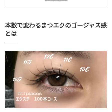
とは
まつエク本数選びで後悔しないコツと注意
点
本数で変わるまつエクのゴージャス感
まつエクの本数が与える雰囲気の変化を分
とは
析
渋谷・恵比寿南で叶える上品なまつエク体験
まつエクで叶う上品な目元の作り方を伝授
渋谷・恵比寿南のまつエク最新事情解説
まつエク施術で重視すべき上品さのポイン
ト
アンドヘルシーなまつエクスタイルの魅力
まつエク選びで失敗しないためのチェック
法
ゴージャス派必見のまつエクトレンド紹介