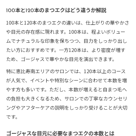
自分に似合うまつエクデザインの見極め方
まつエク選びで重視したいデザインポイン
100本と120本のまつエクはどう違うか解説
ト
100本と120本のまつエクの違いは、仕上がりの華やかさ
まつエクの本数別デザイン提案と印象の違
や目元の存在感に現れます。100本は、程よいボリュー
い
ムでナチュラルな印象を保ちつつ、目力をしっかり出し
まつエクのお手入れ頻度や持ちの秘訣を解説
たい方におすすめです。一方120本は、より密度が増す
ため、ゴージャスで華やかな目元を演出できます。
まつエクの持ちを良くするためのお手入れ
方法
特に恵比寿南エリアのサロンでは、120本以上のコース
何ヶ月に1回が最適？まつエクのメンテナン
が人気で、イベントや特別なシーンに合わせて本数を増
ス周期
やす方も多いです。ただし、本数が増えると自まつ毛へ
の負担も大きくなるため、サロンでの丁寧なカウンセリ
リペアとオフの組み合わせで美しさをキー
ングやアフターケアの説明をしっかり受けることが大切
プ
です。
まつエクが長持ちする生活習慣と注意点
まつエクの頻度と費用を最適化するコツ
ゴージャスな目元に必要なまつエクの本数とは