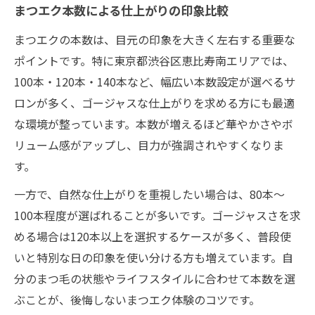
まつエク本数による仕上がりの印象比較
2024年注目のまつエクトレンド徹底解説
まつエクの本数は、目元の印象を大きく左右する重要な
LEDやバインドロックなど最新まつエク技
ポイントです。特に東京都渋谷区恵比寿南エリアでは、
術紹介
100本・120本・140本など、幅広い本数設定が選べるサ
ワンホン系まつエクデザインの特徴と選び
ロンが多く、ゴージャスな仕上がりを求める方にも最適
方
な環境が整っています。本数が増えるほど華やかさやボ
渋谷で人気のまつエク新デザインをチェッ
リューム感がアップし、目力が強調されやすくなりま
ク
す。
アンドヘルシーなまつエクが選ばれる理由
一方で、自然な仕上がりを重視したい場合は、80本〜
理想の目元へ導くまつエクデザイン選び方
100本程度が選ばれることが多いです。ゴージャスさを求
まつエクデザインで叶う理想のゴージャス
める場合は120本以上を選択するケースが多く、普段使
感
いと特別な日の印象を使い分ける方も増えています。自
パリジェンヌとまつ毛パーマの違いを徹底
分のまつ毛の状態やライフスタイルに合わせて本数を選
比較
ぶことが、後悔しないまつエク体験のコツです。