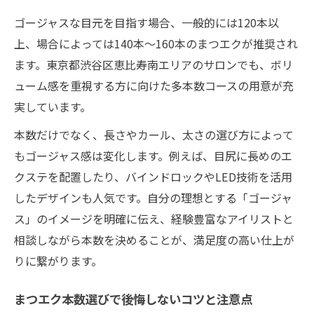
まつエクで実現する満足度の高い目元の魅力
ゴージャスな目元を目指す場合、一般的には120本以
まつエクの仕上がりで自信が持てる目元に
上、場合によっては140本〜160本のまつエクが推奨され
変身
ます。東京都渋谷区恵比寿南エリアのサロンでも、ボリ
まつエク体験で得られるメリットと満足感
ューム感を重視する方に向けた多本数コースの用意が充
まつエクの収益化や自営で目指せる可能性
実しています。
まつエク施術で得られる生活の質向上ポイ
本数だけでなく、長さやカール、太さの選び方によって
ント
もゴージャス感は変化します。例えば、目尻に長めのエ
まつエクで理想を叶えた実例や体験談紹介
クステを配置したり、バインドロックやLED技術を活用
したデザインも人気です。自分の理想とする「ゴージャ
ス」のイメージを明確に伝え、経験豊富なアイリストと
相談しながら本数を決めることが、満足度の高い仕上が
りに繋がります。
まつエク本数選びで後悔しないコツと注意点