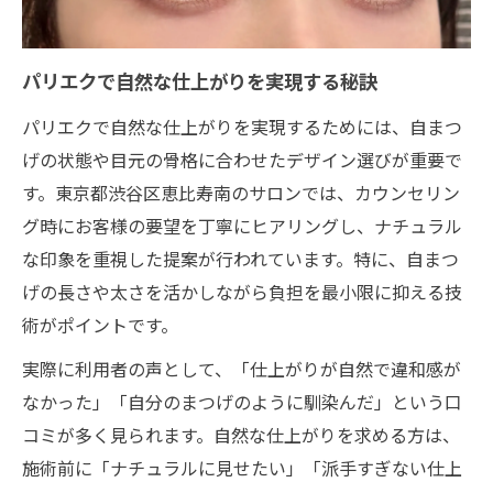
生活スタイル別パリエクのおすすめ選択肢
Almeeまつげも参考になる選び方のコツ
通う頻度や維持のコツもプロが伝授
パリエクで自然な仕上がりを実現する秘訣
パリエクの通う頻度と維持のベストな方法
パリエクで自然な仕上がりを実現するためには、自まつ
げの状態や目元の骨格に合わせたデザイン選びが重要で
パリエクは何ヶ月に1回がおすすめ？
す。東京都渋谷区恵比寿南のサロンでは、カウンセリン
長持ちさせるためのパリエクのケア術
グ時にお客様の要望を丁寧にヒアリングし、ナチュラル
生活リズムに合うパリエクの通い方解説
な印象を重視した提案が行われています。特に、自まつ
パリエクのリペア周期を上手に活用するコ
げの長さや太さを活かしながら負担を最小限に抑える技
ツ
術がポイントです。
マツエクとパリエク違いを本数で解説
実際に利用者の声として、「仕上がりが自然で違和感が
マツエクとパリエクの本数比較で分かる違
なかった」「自分のまつげのように馴染んだ」という口
い
コミが多く見られます。自然な仕上がりを求める方は、
パリエクの本数選びで理想の印象を作る方
施術前に「ナチュラルに見せたい」「派手すぎない仕上
法