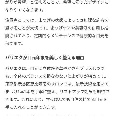
がりが希望」と伝えることで、希望に沿ったデザインに
100本・120本で感じるパリエクの仕上がり
なりやすくなります。
差
注意点としては、まつげの状態によっては無理な施術を
マツエク本数ごとのメリットとパリエク特
避けることが大切です。まつげケアや美容液の併用も推
徴
奨されており、定期的なメンテナンスで健康的な目元を
パリエクのボリューム感と自然さの両立術
保てます。
自分に合うパリエクを見極める方法
自分の目元に最適なパリエクを選ぶ方法
パリエクが目元印象を美しく整える理由
パリエク選びで失敗しないためのチェック
パリエクは、目元に立体感や華やかさをプラスしつつ
項目
も、全体のバランスを損なわない仕上がりが特徴です。
Almeeまつげも参考にした選び方の実践例
東京都渋谷区恵比寿南のサロンでは、最新技術を用いて
まつげ1本1本を丁寧に整え、リフトアップ効果も期待で
生活スタイル別パリエクの見極めポイント
きます。これにより、すっぴんでも自信の持てる目元を
パリエクと他メニューの組み合わせ事例
手に入れることができます。