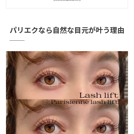
マツエクとの違いとパリエクの独自性とは
パリエクの特徴と持続性のポイント紹介
恵比寿南で選べるパリエクの魅力比較
パリエクなら自然な目元が叶う理由
恵比寿南で体験できるパリエクの特徴とは
パリエク各メニューの魅力と比較ポイント
恵比寿 almeeと連携したパリエクの選び方
サロンごとに異なるパリエクの仕上がり感
通いやすさとパリエクの満足度を徹底比較
理想の仕上がりを目指す選び方ガイド
パリエクで理想の目元を実現する選び方
自分に合うパリエクの仕上がりを見極める
方法
パリエク選びで後悔しないポイントまとめ